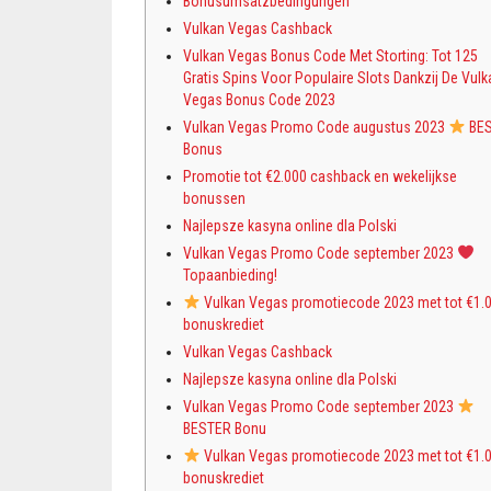
Bonusumsatzbedingungen
Vulkan Vegas Cashback
Vulkan Vegas Bonus Code Met Storting: Tot 125
Gratis Spins Voor Populaire Slots Dankzij De Vulk
Vegas Bonus Code 2023
Vulkan Vegas Promo Code augustus 2023
BE
Bonus
Promotie tot €2.000 cashback en wekelijkse
bonussen
Najlepsze kasyna online dla Polski
Vulkan Vegas Promo Code september 2023
Topaanbieding!
Vulkan Vegas promotiecode 2023 met tot €1.
bonuskrediet
Vulkan Vegas Cashback
Najlepsze kasyna online dla Polski
Vulkan Vegas Promo Code september 2023
BESTER Bonu
Vulkan Vegas promotiecode 2023 met tot €1.
bonuskrediet