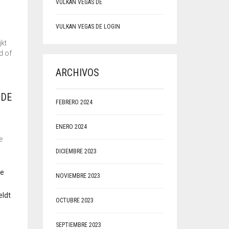
VULKAN VEGAS DE
VULKAN VEGAS DE LOGIN
jkt
d of
ARCHIVOS
ODE
FEBRERO 2024
ENERO 2024
,
e
DICIEMBRE 2023
ie
NOVIEMBRE 2023
eldt
OCTUBRE 2023
SEPTIEMBRE 2023