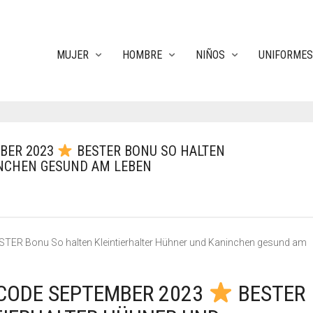
MUJER
HOMBRE
NIÑOS
UNIFORMES
BER 2023
BESTER BONU SO HALTEN
INCHEN GESUND AM LEBEN
TER Bonu So halten Kleintierhalter Hühner und Kaninchen gesund am
CODE SEPTEMBER 2023
BESTER