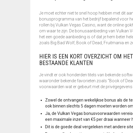
Je moet echter niet te snel hoop hebben met dit aanb
bonusprogramma van het bedrijf bepalend voor het
rollen bij Vulkan Vegas Casino, want de online gokh
om waar te zijn. De bonusaanbieding van Vulkan 
het een goede aanbieding is of dat je hem beter he
zoals Big Bad Wolf, Book of Dead, Fruitmania en z
HIER IS EEN KORT OVERZICHT OM HE
BESTAANDE KLANTEN
Je vindt er ook honderden titels van bekende soft
waaronder bekende favorieten zoals “Book of Dead” 
voorwaarden wat er gebeurt met de privégegevens n
Zowel de ontvangen wekelijkse bonus als de t
ook binnen slechts 5 dagen moeten worden o
Ja, de Vulkan Vegas bonusvoorwaarden vereise
een maximale inzet van €5 per draai wanneer he
Dit is de goede deal vergeleken met andere si