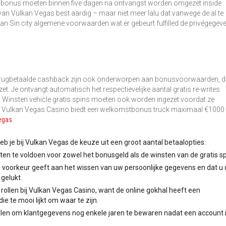
ed bonus moeten binnen five dagen na ontvangst worden omgezet inside
 van Vulkan Vegas best aardig – maar niet meer lalu dat vanwege de al te
ulkan Sin city algemene voorwaarden wat er gebeurt fulfilled de privégegev
erugbetaalde cashback zijn ook onderworpen aan bonusvoorwaarden, d
 Je ontvangt automatisch het respectievelijke aantal gratis re-writes
. Winsten vehicle gratis spins moeten ook worden ingezet voordat ze
 Vulkan Vegas Casino biedt een welkomstbonus truck maximaal €1000
egas
.
eb je bij Vulkan Vegas de keuze uit een groot aantal betaalopties.
en te voldoen voor zowel het bonusgeld als de winsten van de gratis sp
e voorkeur geeft aan het wissen van uw persoonlijke gegevens en dat u
 gelukt.
rollen bij Vulkan Vegas Casino, want de online gokhal heeft een
e te mooi lijkt om waar te zijn.
allen om klantgegevens nog enkele jaren te bewaren nadat een account 