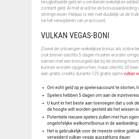
terugbetaalde geld en u verdiende wekelijkse add
contant geld. Al met al will be de bonusaanbieding
strenge eisen. Helaas is een niet duidelijk uit de V
na het verwijderen van je account.
VULKAN VEGAS-BONI
Zowel de ontvangen wekelijkse bonus als sobre t
ook binnen slechts 5 dagen moeten worden omgezet.
samen met een bonusgeld dat bij de storting hoort
kunnen worden opgenomen, maar slechts 30 keer.
aan gratis credits durante 125 gratis spins
vulkan v
Om echt geld op je spelersaccount te storten, h
Spelers hebben 5 dagen om aan de inzetvereist
U kunt er het beste aan toevoegen dat u ook d
de hoogte wilt worden gesteld als het wissen is
Potentiële nieuwe spelers zullen met hun ogen 
ongelofelijke welkomstbonus in de aanbieding di
Het is gebruikelijk voor de meeste online gokh
verwijderd vulkan vegas auszahlung dauer.