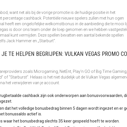
od, want net als bij de vorige promotie is de huidige positie in het
 percentage cashback. Potentiële nieuwe spelers zullen met hun ogen
al heeft een ongelofelijke welkomstbonus in de aanbieding die te mooi li
Vegas is door ons team onder de loep genomen en we hebben vastgestel
lemaal kunt vermijden. Deze spellen bevatten een aantal bekende spellen
elfs Jack Hammer en „Starburt“.
T JE TE HELPEN BEGRIJPEN: VULKAN VEGAS PROMO C
wareproviders zoals Microgaming, NetEnt, Play’n GO of Big Time Gaming
of “Starburst”. Helaas is het niet duidelijk uit de Vulkan Vegas algemen
a het verwijderen van je account.
erugbetaalde cashback zijn ook onderworpen aan bonusvoorwaarden, d
mgezet.
n dat het volledige bonusbedrag binnen 5 dagen wordt ingezet en er g
t bonussaldo actief is.
tes waar het bonusbedrag slechts 35 keer gespeeld hoeft te worden.