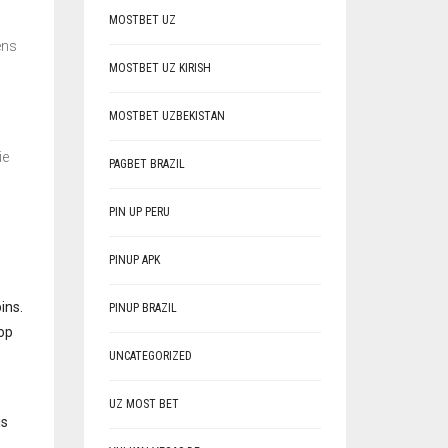
MOSTBET UZ
ens
MOSTBET UZ KIRISH
MOSTBET UZBEKISTAN
ie
PAGBET BRAZIL
PIN UP PERU
PINUP APK
ins.
PINUP BRAZIL
 op
UNCATEGORIZED
UZ MOST BET
is