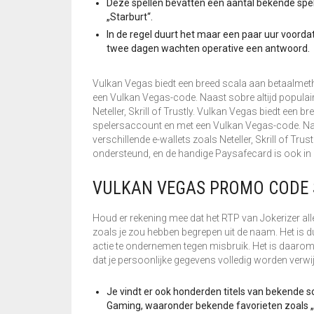
Deze spellen bevatten een aantal bekende spel
„Starburt“.
In de regel duurt het maar een paar uur voord
twee dagen wachten operative een antwoord.
Vulkan Vegas biedt een breed scala aan betaalme
een Vulkan Vegas-code. Naast sobre altijd populair
Neteller, Skrill of Trustly. Vulkan Vegas biedt ee
spelersaccount en met een Vulkan Vegas-code. Naas
verschillende e-wallets zoals Neteller, Skrill of T
ondersteund, en de handige Paysafecard is ook in de
VULKAN VEGAS PROMO CODE 
Houd er rekening mee dat het RTP van Jokerizer alle
zoals je zou hebben begrepen uit de naam. Het is
actie te ondernemen tegen misbruik. Het is daarom de
dat je persoonlijke gegevens volledig worden verwi
Je vindt er ook honderden titels van bekende 
Gaming, waaronder bekende favorieten zoals „B