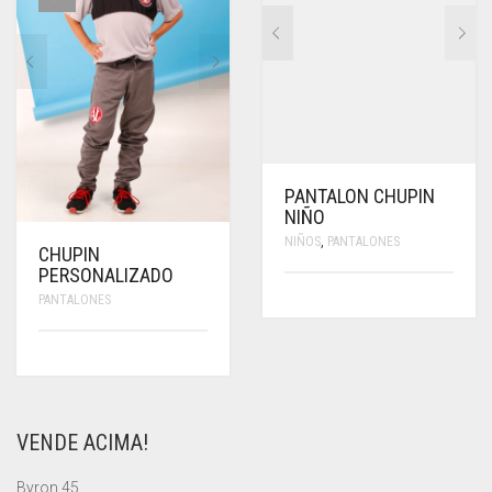
PUEDEN
ELEGIR
EN
LA
PÁGINA
DE
PRODUCTO
PANTALON CHUPIN
NIÑO
NIÑOS
,
PANTALONES
CHUPIN
PERSONALIZADO
PANTALONES
VENDE ACIMA!
Byron 45