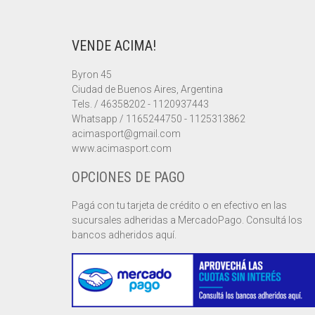
MÚLTIPLES
VARIANTES.
LAS
VENDE ACIMA!
OPCIONES
SE
PUEDEN
Byron 45
ELEGIR
Ciudad de Buenos Aires, Argentina
EN
Tels. / 46358202 - 1120937443
LA
Whatsapp / 1165244750 - 1125313862
PÁGINA
acimasport@gmail.com
DE
PRODUCTO
www.acimasport.com
OPCIONES DE PAGO
Pagá con tu tarjeta de crédito o en efectivo en las
sucursales adheridas a MercadoPago. Consultá los
bancos adheridos aquí.