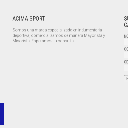
MÚLTIPLES
VARIANTES.
LAS
ACIMA SPORT
S
OPCIONES
SE
C
PUEDEN
Somos una marca especializada en indumentaria
ELEGIR
deportiva, comercializamos de manera Mayorista y
NO
EN
Minorista. Esperamos tu consulta!
LA
CO
PÁGINA
DE
PRODUCTO
CE