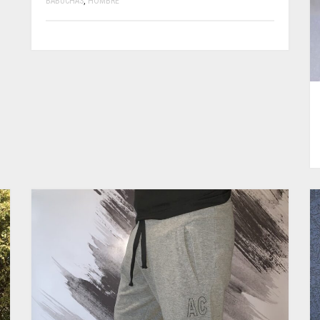
BABUCHAS
,
HOMBRE
ESTE
PRODUCTO
TIENE
MÚLTIPLES
VARIANTES.
LAS
OPCIONES
SE
PUEDEN
ELEGIR
EN
LA
PÁGINA
DE
PRODUCTO