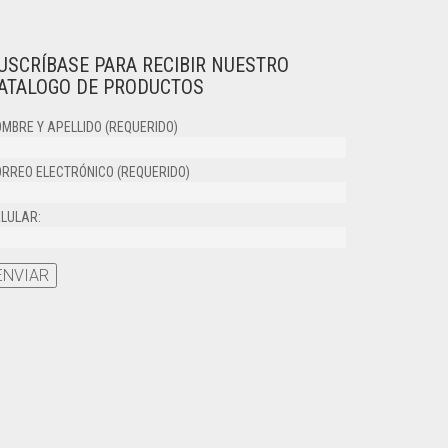
LAS
OPCIONES
SE
USCRÍBASE PARA RECIBIR NUESTRO
PUEDEN
ATALOGO DE PRODUCTOS
ELEGIR
EN
LA
MBRE Y APELLIDO (REQUERIDO)
PÁGINA
DE
RREO ELECTRÓNICO (REQUERIDO)
PRODUCTO
LULAR: