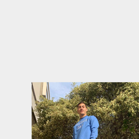
TIENE
MÚLTIPLES
VARIANTES.
LAS
OPCIONES
SE
PUEDEN
ELEGIR
EN
LA
PÁGINA
DE
PRODUCTO