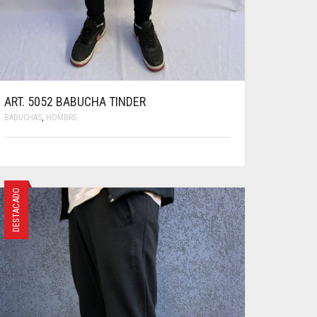
ART. 5052 BABUCHA TINDER
BABUCHAS
,
HOMBRE
ESTE
PRODUCTO
TIENE
DESTACADO
MÚLTIPLES
VARIANTES.
LAS
OPCIONES
SE
PUEDEN
ELEGIR
EN
LA
PÁGINA