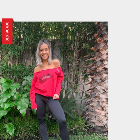
TIENE
MÚLTIPLES
VARIANTES.
LAS
DESTACADO
OPCIONES
SE
PUEDEN
ELEGIR
EN
LA
PÁGINA
DE
PRODUCTO