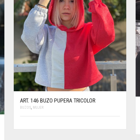
PÁGINA
DE
PRODUCTO
ART. 146 BUZO PUPERA TRICOLOR
BUZOS
,
MUJER
ESTE
PRODUCTO
TIENE