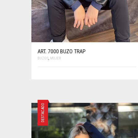
ART. 7000 BUZO TRAP
BUZOS
,
MUJER
ESTE
PRODUCTO
TIENE
MÚLTIPLES
VARIANTES.
LAS
DESTACADO
OPCIONES
SE
PUEDEN
ELEGIR
EN
LA