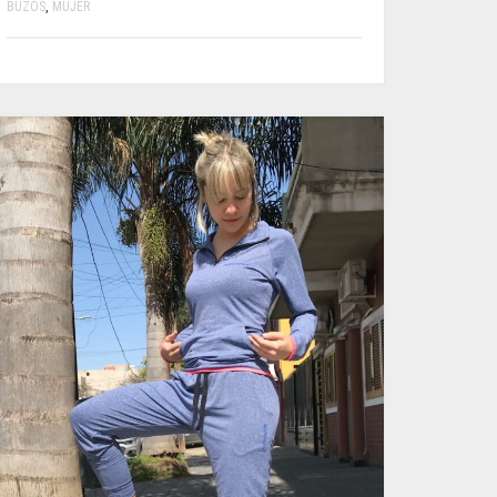
BUZOS
,
MUJER
ESTE
PRODUCTO
TIENE
MÚLTIPLES
VARIANTES.
LAS
OPCIONES
SE
PUEDEN
ELEGIR
EN
LA
PÁGINA
DE
PRODUCTO