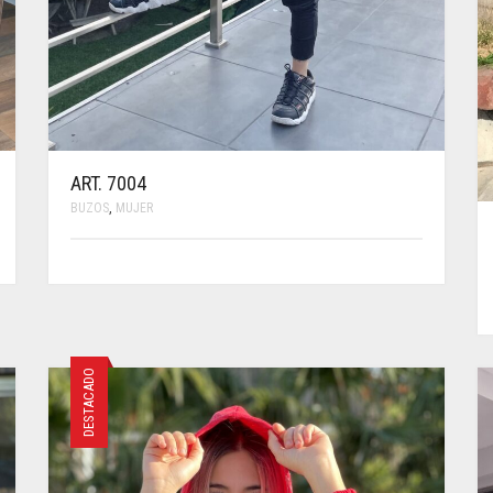
ART. 7004
BUZOS
,
MUJER
ESTE
PRODUCTO
TIENE
MÚLTIPLES
VARIANTES.
LAS
DESTACADO
OPCIONES
SE
PUEDEN
ELEGIR
EN
LA