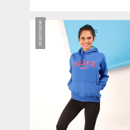
ESTE
PRODUCTO
TIENE
SIN EXISTENCIAS
MÚLTIPLES
VARIANTES.
LAS
OPCIONES
SE
PUEDEN
ELEGIR
EN
LA
PÁGINA
DE
PRODUCTO