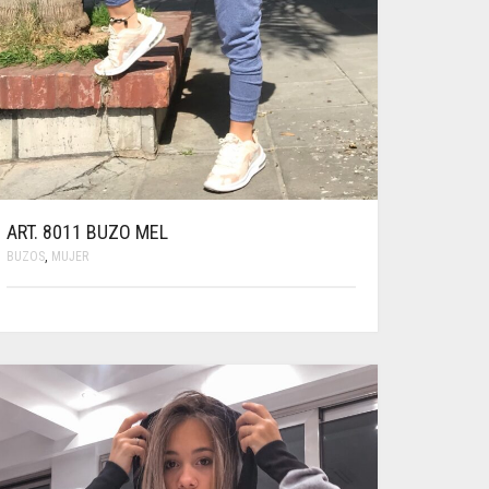
ART. 8011 BUZO MEL
BUZOS
,
MUJER
ESTE
PRODUCTO
TIENE
MÚLTIPLES
VARIANTES.
LAS
OPCIONES
SE
PUEDEN