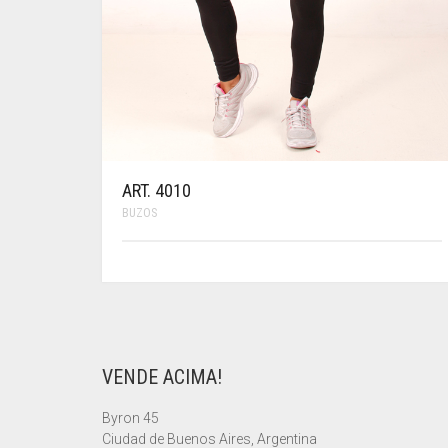
ART. 4010
BUZOS
ESTE
PRODUCTO
TIENE
MÚLTIPLES
VARIANTES.
LAS
VENDE ACIMA!
OPCIONES
SE
PUEDEN
Byron 45
ELEGIR
Ciudad de Buenos Aires, Argentina