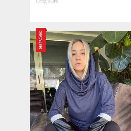
BUZOS
,
MUJER
ESTE
PRODUCTO
TIENE
DESTACADO
MÚLTIPLES
VARIANTES.
LAS
OPCIONES
SE
PUEDEN
ELEGIR
EN
LA
PÁGINA
DE
PRODUCTO