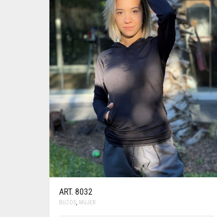
PÁGINA
DE
PRODUCTO
ART. 8032
BUZOS
,
MUJER