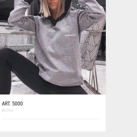
ELEGIR
EN
LA
PÁGINA
DE
PRODUCTO
ART. 5000
BUZOS
ESTE
PRODUCTO