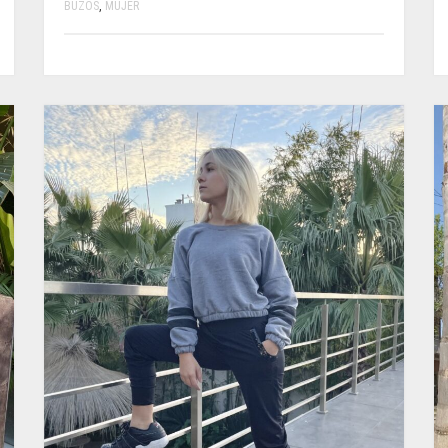
BUZOS
,
MUJER
ESTE
PRODUCTO
TIENE
MÚLTIPLES
VARIANTES.
LAS
OPCIONES
SE
PUEDEN
ELEGIR
EN
LA
PÁGINA
DE
PRODUCTO