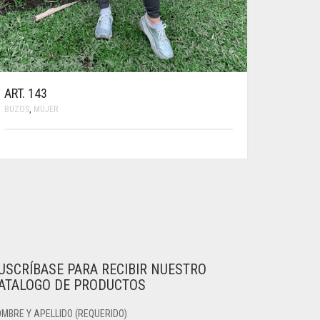
ART. 143
BUZOS
,
MUJER
ESTE
PRODUCTO
TIENE
MÚLTIPLES
VARIANTES.
LAS
OPCIONES
SE
PUEDEN
ELEGIR
USCRÍBASE PARA RECIBIR NUESTRO
EN
ATALOGO DE PRODUCTOS
LA
PÁGINA
MBRE Y APELLIDO (REQUERIDO)
DE