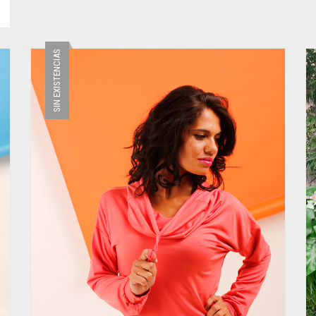
MÚLTIPLES
VARIANTES.
LAS
OPCIONES
SIN EXISTENCIAS
SE
PUEDEN
ELEGIR
EN
LA
PÁGINA
DE
PRODUCTO