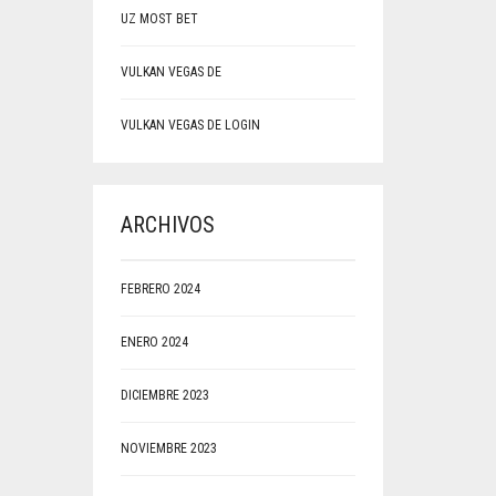
UZ MOST BET
VULKAN VEGAS DE
VULKAN VEGAS DE LOGIN
ARCHIVOS
FEBRERO 2024
ENERO 2024
DICIEMBRE 2023
NOVIEMBRE 2023