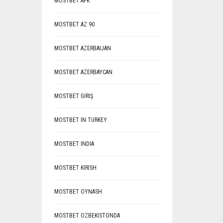
MOSTBET APK
MOSTBET AZ 90
MOSTBET AZERBAIJAN
MOSTBET AZERBAYCAN
MOSTBET GIRIŞ
MOSTBET IN TURKEY
MOSTBET INDIA
MOSTBET KIRISH
MOSTBET OYNASH
MOSTBET OZBEKISTONDA