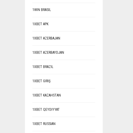
1WIN BRASIL
1XBET APK
1XBET AZERBAJAN
1XBET AZERBAYDJAN
1XBET BRAZIL
1XBET GIRIŞ
1XBET KAZAHSTAN
1XBET QEYDIYYAT
1XBET RUSSIAN