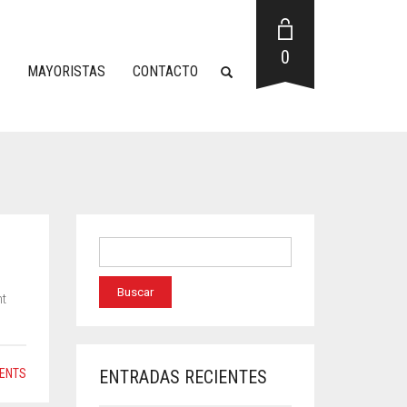
0
MAYORISTAS
CONTACTO
nt
ENTS
ENTRADAS RECIENTES