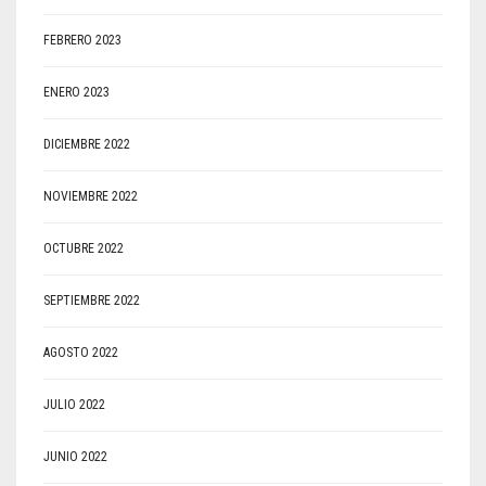
FEBRERO 2023
ENERO 2023
DICIEMBRE 2022
NOVIEMBRE 2022
OCTUBRE 2022
SEPTIEMBRE 2022
AGOSTO 2022
JULIO 2022
JUNIO 2022