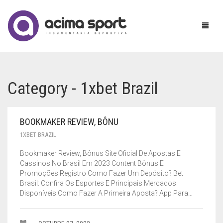
Category - 1xbet Brazil
MUJER
HOMBRE
ACCESORIOS
BOOKMAKER REVIEW, BÔNU
NIÑOS
BABUCHAS
BABUCHAS
1XBET BRAZIL
UNIFORMES
BUZOS
BERMUDAS
BABUCHAS
Bookmaker Review, Bônus Site Oficial De Apostas E
Cassinos No Brasil Em 2023 Content Bônus E
Promoções Registro Como Fazer Um Depósito? Bet
MAYORISTAS
CALZAS
BUZOS
BERMUDAS
Brasil: Confira Os Esportes E Principais Mercados
Disponíveis Como Fazer A Primeira Aposta? App Para…
CONTACTO
CAMPERAS
CAMPERAS
BUZOS
CALZA CHUPIN
CONJUNTOS
MEDIAS
CAMISETAS
CALZA RECTA
CART
0