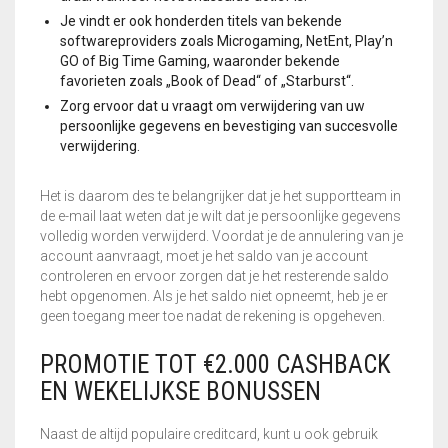
Je vindt er ook honderden titels van bekende
softwareproviders zoals Microgaming, NetEnt, Play’n
GO of Big Time Gaming, waaronder bekende
favorieten zoals „Book of Dead“ of „Starburst“.
Zorg ervoor dat u vraagt om verwijdering van uw
persoonlijke gegevens en bevestiging van succesvolle
verwijdering.
Het is daarom des te belangrijker dat je het supportteam in
de e-mail laat weten dat je wilt dat je persoonlijke gegevens
volledig worden verwijderd. Voordat je de annulering van je
account aanvraagt, moet je het saldo van je account
controleren en ervoor zorgen dat je het resterende saldo
hebt opgenomen. Als je het saldo niet opneemt, heb je er
geen toegang meer toe nadat de rekening is opgeheven.
PROMOTIE TOT €2.000 CASHBACK
EN WEKELIJKSE BONUSSEN
Naast de altijd populaire creditcard, kunt u ook gebruik