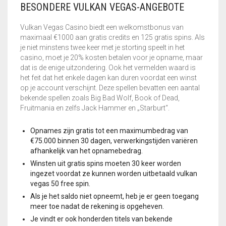
BESONDERE VULKAN VEGAS-ANGEBOTE
Vulkan Vegas Casino biedt een welkomstbonus van
maximaal €1000 aan gratis credits en 125 gratis spins. Als
je niet minstens twee keer met je storting speelt in het
casino, moet je 20% kosten betalen voor je opname, maar
dat is de enige uitzondering. Ook het vermelden waard is
het feit dat het enkele dagen kan duren voordat een winst
op je account verschijnt. Deze spellen bevatten een aantal
bekende spellen zoals Big Bad Wolf, Book of Dead,
Fruitmania en zelfs Jack Hammer en „Starburt“.
Opnames zijn gratis tot een maximumbedrag van
€75.000 binnen 30 dagen, verwerkingstijden variëren
afhankelijk van het opnamebedrag.
Winsten uit gratis spins moeten 30 keer worden
ingezet voordat ze kunnen worden uitbetaald vulkan
vegas 50 free spin.
Als je het saldo niet opneemt, heb je er geen toegang
meer toe nadat de rekening is opgeheven.
Je vindt er ook honderden titels van bekende