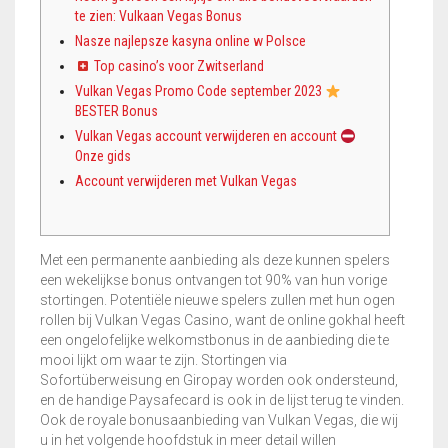
te zien: Vulkaan Vegas Bonus
Nasze najlepsze kasyna online w Polsce
Top casino’s voor Zwitserland
Vulkan Vegas Promo Code september 2023
BESTER Bonus
Vulkan Vegas account verwijderen en account
Onze gids
Account verwijderen met Vulkan Vegas
Met een permanente aanbieding als deze kunnen spelers
een wekelijkse bonus ontvangen tot 90% van hun vorige
stortingen. Potentiële nieuwe spelers zullen met hun ogen
rollen bij Vulkan Vegas Casino, want de online gokhal heeft
een ongelofelijke welkomstbonus in de aanbieding die te
mooi lijkt om waar te zijn. Stortingen via
Sofortüberweisung en Giropay worden ook ondersteund,
en de handige Paysafecard is ook in de lijst terug te vinden.
Ook de royale bonusaanbieding van Vulkan Vegas, die wij
u in het volgende hoofdstuk in meer detail willen