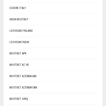
CODERE ITALY
INDIA MOSTBET
LEOVEGAS FINLAND
LEOVEGAS INDIA
MOSTBET APK
MOSTBET AZ 90
MOSTBET AZERBAIJAN
MOSTBET AZERBAYCAN
MOSTBET GIRIŞ