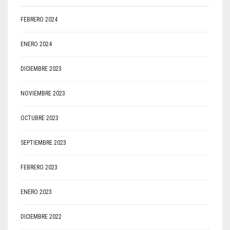
FEBRERO 2024
ENERO 2024
DICIEMBRE 2023
NOVIEMBRE 2023
OCTUBRE 2023
SEPTIEMBRE 2023
FEBRERO 2023
ENERO 2023
DICIEMBRE 2022