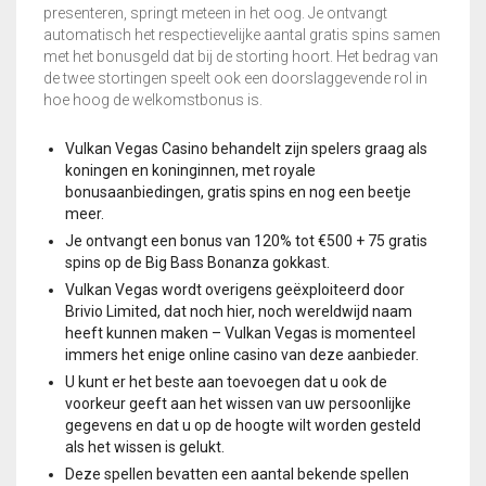
presenteren, springt meteen in het oog. Je ontvangt
automatisch het respectievelijke aantal gratis spins samen
met het bonusgeld dat bij de storting hoort. Het bedrag van
de twee stortingen speelt ook een doorslaggevende rol in
hoe hoog de welkomstbonus is.
Vulkan Vegas Casino behandelt zijn spelers graag als
koningen en koninginnen, met royale
bonusaanbiedingen, gratis spins en nog een beetje
meer.
Je ontvangt een bonus van 120% tot €500 + 75 gratis
spins op de Big Bass Bonanza gokkast.
Vulkan Vegas wordt overigens geëxploiteerd door
Brivio Limited, dat noch hier, noch wereldwijd naam
heeft kunnen maken – Vulkan Vegas is momenteel
immers het enige online casino van deze aanbieder.
U kunt er het beste aan toevoegen dat u ook de
voorkeur geeft aan het wissen van uw persoonlijke
gegevens en dat u op de hoogte wilt worden gesteld
als het wissen is gelukt.
Deze spellen bevatten een aantal bekende spellen