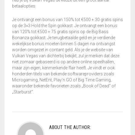
betaalopties.
Je ontvangt een bonus van 150% tot €500 + 30 gratis spins
op de 3×3 Hold the Spin gokkast. Je ontvangt een bonus
van 120% tot €500 + 75 gratis spins op de Big Bass
Bonanza gokkast. Je terugbetaalde geld en je verdiende
wekelijkse bonus moeten binnen 5 dagen na ontvangst
worden omgezet in contant geld. Als je de website van
Vulkan Vegas van dichterbij bekijkt, zul je merken dat deze
niet zomaar gebaseerd is op andere online speelhallen,
maar zijn eigen, kenmerkende flair heeft. Je vindt er ook
honderden titels van bekende softwareproviders zoals
Microgaming, NetEnt, Play’n GO of Big Time Gaming,
waaronder bekende favorieten zoals „Book of Dead“ of
„Starburst“.
ABOUT THE AUTHOR: