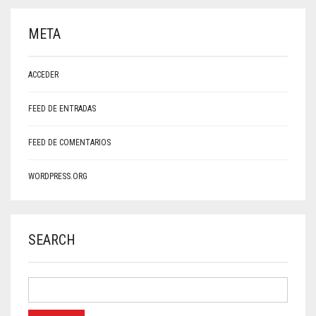
META
ACCEDER
FEED DE ENTRADAS
FEED DE COMENTARIOS
WORDPRESS.ORG
SEARCH