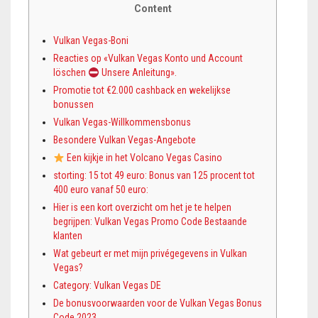
Content
MUSCULOSAS
MUSCULOSAS
CAMPERAS
Vulkan Vegas-Boni
Reacties op «Vulkan Vegas Konto und Account
PANTALONES
PANTALONES
CHALECOS
löschen
Unsere Anleitung».
Promotie tot €2.000 cashback en wekelijkse
REMERAS
REMERAS
MUSCULOSAS
bonussen
Vulkan Vegas-Willkommensbonus
SHORTS
SHORTS
PANTALONES
MANGA CORTA
Besondere Vulkan Vegas-Angebote
TOP
REMERAS
MANGA LARGA
SHORT CICLISTA
Een kijkje in het Volcano Vegas Casino
storting: 15 tot 49 euro: Bonus van 125 procent tot
SHORTS
SIN MANGAS
SHORT DEPORTIVO
400 euro vanaf 50 euro:
Hier is een kort overzicht om het je te helpen
SHORT POLLERA
begrijpen: Vulkan Vegas Promo Code Bestaande
klanten
SHORT VOLEY
Wat gebeurt er met mijn privégegevens in Vulkan
Vegas?
Category: Vulkan Vegas DE
De bonusvoorwaarden voor de Vulkan Vegas Bonus
Code 2023