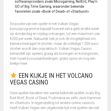
softwareproviders zoals Microgaming, NetEnt, Play’n
GO of Big Time Gaming, waaronder bekende
favorieten zoals «Book of Dead» of «Starburst».
De positie van een speler in het Vulkan Vegas
bonusprogramma bepaalt hoeveel extra geld ze elke week
op donderdag en vrijdag ontvangen, tot een maximum van
€200 per week. Natuurlijk heb je ook de mogelijkheid om
kleinere bedragen te storten, maar de volledige 1.000 euro
storten wordt dan onpraktisch. Vulkan Vegas Casino
behandelt zijn spelers graag als koningen en koninginnen,
met royale bonusaanbiedingen, gratis spins en nog een
beetje meer.
EEN KIJKJE IN HET VOLCANO
VEGAS CASINO
Deze spellen bevatten een aantal bekende spellen zoals Big
Bad Wolf, Book of Dead, Fruitmania en zelfs Jack Hammer
en «Starburt». In tegenstelling tot andere online casino’s
heeft Vulkan Vegas een uitgebreide lijst met spellen die niet