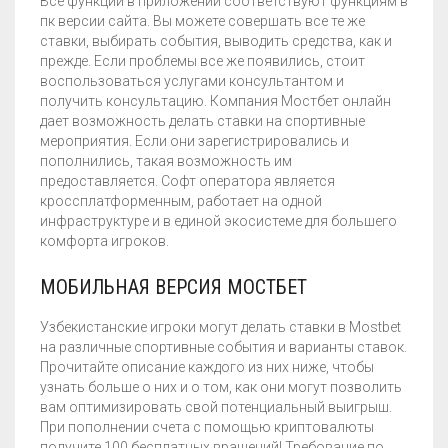
Все функции в приложении соответствуют функциям в
пк версии сайта. Вы можете совершать все те же
ставки, выбирать события, выводить средства, как и
прежде. Если проблемы все же появились, стоит
воспользоваться услугами консультантом и
получить консультацию. Компания Мостбет онлайн
дает возможность делать ставки на спортивные
мероприятия. Если они зарегистрировались и
пополнились, такая возможность им
предоставляется. Софт оператора является
кроссплатформенным, работает на одной
инфраструктуре и в единой экосистеме для большего
комфорта игроков.
МОБИЛЬНАЯ ВЕРСИЯ МОСТБЕТ
Узбекистанские игроки могут делать ставки в Mostbet
на различные спортивные события и варианты ставок.
Прочитайте описание каждого из них ниже, чтобы
узнать больше о них и о том, как они могут позволить
вам оптимизировать свой потенциальный выигрыш.
При пополнении счета с помощью криптовалюты
получите 100 бесплатных вращений! Требование по