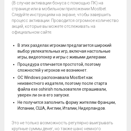
(В случае активации бонуса с помощью ПК) на
странице или в мобильном приложении Mostbet.
Следуйте инструкциям на экране, чтобы завершить
процесс активации. Проводится огромное количество
акций, которые вы можете отслеживать на
официальном сайте.
В этих разделах игрокам предлагается широкий
выбор увлекательных игр, включая настольные
игры, видеопокер и игры с живыми дилерами.
Процедура отличается простотой, поэтому
сложностей у игроков не возникнет.
ОС Windows распознавала Mostbet как
неизвестного издателя, поэтому после старта
файла exe oshirish пользователя спрашивали,
уверен ли он в его запуске.
Не получится заполнить форму жителям Франции,
Испании, США, Англии, Италии, Нидерландов.
Это не только возможность регулярно выигрывать
крупные суммы денег, но также шанс немного