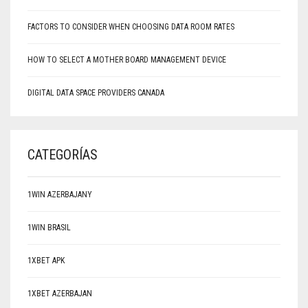
FACTORS TO CONSIDER WHEN CHOOSING DATA ROOM RATES
HOW TO SELECT A MOTHER BOARD MANAGEMENT DEVICE
DIGITAL DATA SPACE PROVIDERS CANADA
CATEGORÍAS
1WIN AZERBAJANY
1WIN BRASIL
1XBET APK
1XBET AZERBAJAN