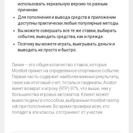
использовать зеркальную версию по разным
причинам.
Для пополнения и вывода средств в приложении
доступны практически любые популярные методы.
Вы можете совершать все те же ставки, выбирать
события, выводить средства, как и прежде.
Поэтому вы можете играть, выигрывать деньги и
выводить их просто и быстро.
Линия – это общее количество ставок, которые
Mostbet примет на определенное спортивное событие.
Первая часть содержит наиболее важные результаты,
такие как итоговый счет, тоталы и гандикапы. Aviator
имеет возврат к игроку (RTP) 97%, что выше, чем у
большинства игровых автоматов. Клиент может
вывести деньги способом, выбранным mostbet rasmiy
veb при пополнении. Во время проверки всех, кто
попадет в эти классы, отстраняют от участия.