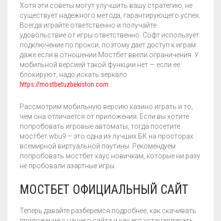
Хотя эти советы могут улучшить вашу стратегию, не
существует надежного метода, гарантирующего успех.
Всегда играйте ответственно и получайте
удовольствие от игры ответственно. Софт использует
подключение по прокси, поэтому дает доступ к играм
даже если в отношении Мостбет ввели ограничения. У
мобильной версией такой функции нет — если ее
блокируют, надо искать зеркало
https://mostbetuzbekiston.com
.
Рассмотрим мобильную версию казино играть и то,
чем она отличается от приложения. Если вы хотите
попробовать игровые автоматы, тогда посетите
мостбет wbu9 – это одна из лучших БК на просторах
всемирной виртуальной паутины. Рекомендуем
попробовать мостбет хаус новичкам, которые ни разу
не пробовали азартные игры.
МОСТБЕТ ОФИЦИАЛЬНЫЙ САЙТ
Теперь давайте разберемся подробнее, как скачивать
приложение с нашего сайта и как его устанавливать.