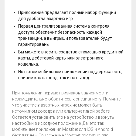
Приложение предлагает полный набор функций
для удобства азартных игр.
Первая централизованная система контроля
доступа обеспечит безопасность каждой
транзакции, а выигрыши пользователей будут
гарантированы.
Вы можете вносить средства с помощью кредитной
карты, дебетовой карты или электронного
кошелька.
Но в этом мобильном приложении поддержка есть,
причем как на ввод, так и на вывод.
При появлении первых признаков зависимости
незамедлительно обратитесь к специалисту. Помните,
что участие в азартных играх не может быть
источником доходов или альтернативой работе.
Остается установить его на устройство и вернуть
настройки в исходное положение. Да, это так –
мобильные приложения Mostbet для iOS и Android
бесплатны – Приложение Mostbet доступно для