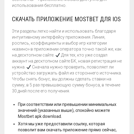
использования бесплатно.
СКАЧАТЬ ПРИЛОЖЕНИЕ MOSTBET ДЛЯ IOS
Эти разделы легко найти и использовать благодаря
интуитивному интерфейсу приложения. Линия,
роспись, коэффициенты и выбор игр категории
«казино» в приложении оператора точно такой же, как
на десктопном сайте.
Для тех, кто уже создал
аккаунт на десктопном сайте БК, новая регистрация не
нужна.
Сначала нужно проверить, позволяет ли
устройство загружать файл из стороннего источника.
Чтобы снять бонус, вы должны сделать ставки на
сумму, в 5 раз превышающую сумму бонуса, в течение
30 дней после его получения.
При соответствии или превышении минимальных
значений (указанных выше), спокойно можете
Mostbet apk download.
Хотя мы уже предоставили ссылку, которая
позволит вам скачать приложение прямо сейчас,