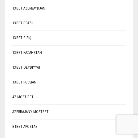
1XBET AZERBAYDJAN
1XBET BRAZIL
1XBET GIRIŞ
1XBET KAZAHSTAN
1XBET QEYDIYYAT
1XBET RUSSIAN
AZ MOST BET
AZERBAJANY MOSTBET
B1BET APOSTAS