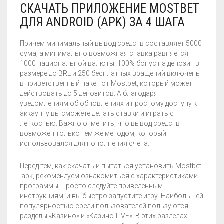
СКАЧАТЬ ПРИЛОЖЕНИЕ MOSTBET
ДЛЯ ANDROID (APK) ЗА 4 ШАГА
Причем минимальный вывод средств составляет 5000
сума, а минимально возможная ставка равняется
1000 национальной валюты. 100% бонус на депозит в
размере до BRL и 250 бесплатных вращений включены
в приветственный пакет от Mostbet, который может
действовать до 5 депозитов. А благодаря
уведомлениям об обновлениях и простому доступу к
аккаунту вы сможете делать ставки и играть с
легкостью. Важно отметить, что вывод средств
возможен только тем же методом, который
использовался для пополнения счета.
Перед тем, как скачать и пытаться установить Mostbet
.apk, рекомендуем ознакомиться с характеристиками
программы. Просто следуйте приведенным
инструкциям, и вы быстро запустите игру. Наибольшей
популярностью среди пользователей пользуются
разделы «Казино» и «Казино-LIVE». В этих разделах