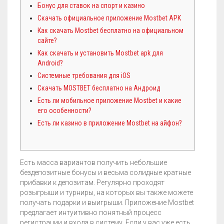
Бонус для ставок на спорт и казино
Скачать официальное приложение Mostbet APK
Как скачать Mostbet бесплатно на официальном
сайте?
Как скачать и установить Mostbet apk для
Android?
Системные требования для iOS
Скачать MOSTBET бесплатно на Андроид
Есть ли мобильное приложение Mostbet и какие
его особенности?
Есть ли казино в приложение Mostbet на айфон?
Есть масса вариантов получить небольшие
бездепозитные бонусы и весьма солидные кратные
прибавки к депозитам. Регулярно проходят
розыгрыши и турниры, на которых вы также можете
получать подарки и выигрыши. Приложение Mostbet
предлагает интуитивно понятный процесс
регистрации и входа в систему. Если у вас уже есть