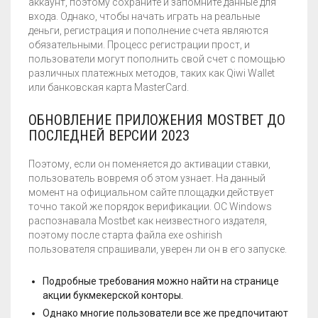
аккаунт, поэтому сохраните и запомните данные для
входа. Однако, чтобы начать играть на реальные
деньги, регистрация и пополнение счета являются
обязательными. Процесс регистрации прост, и
пользователи могут пополнить свой счет с помощью
различных платежных методов, таких как Qiwi Wallet
или банковская карта MasterCard.
ОБНОВЛЕНИЕ ПРИЛОЖЕНИЯ MOSTBET ДО
ПОСЛЕДНЕЙ ВЕРСИИ 2023
Поэтому, если он поменяется до активации ставки,
пользователь вовремя об этом узнает. На данный
момент на официальном сайте площадки действует
точно такой же порядок верификации. ОС Windows
распознавала Mostbet как неизвестного издателя,
поэтому после старта файла exe oshirish
пользователя спрашивали, уверен ли он в его запуске.
Подробные требования можно найти на странице
акции букмекерской конторы.
Однако многие пользователи все же предпочитают