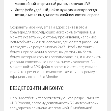
масштабный спортивный рынок, включая LIVE.
Интерфейс удобный, найти нужную кнопку всегда
легко, а меню выдвигается свайпом слева направо.
Сохранить моё имя, email и адрес сайта в этом
браузере для последующих моих комментариев. Вы
можете указать иную страну проживания, например,
Великобританию или Испанию, где Mostbet разрешен,
и заходить на ресурс можно 24/7. Чтобы получить
бонус в приложении Mostbet, вы должны выбрать
бонус, которым хотите воспользоваться, и выполнить
условия, изложенные в положениях и условиях. Вы
можете найти APK-файл Mostbet в Интернете, если по
какой-то причине вы не можете скачать программу с
официального сайта Mostbet.
БЕЗДЕПОЗИТНЫЙ БОНУС
Но у “Мостбет” нет соответствующего разрешения от
ФНС России, поэтому деятельность БК на территории
государства признана нелегальной. В мобильной