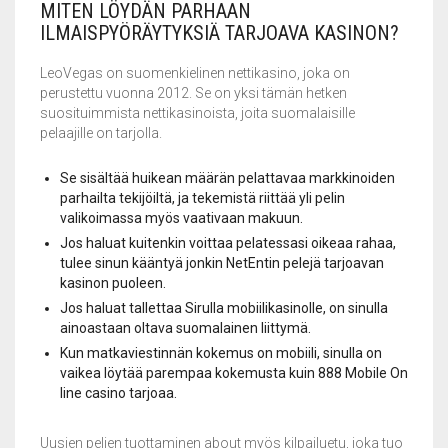
MITEN LÖYDÄN PARHAAN
ILMAISPYÖRÄYTYKSIÄ TARJOAVA KASINON?
LeoVegas on suomenkielinen nettikasino, joka on
perustettu vuonna 2012. Se on yksi tämän hetken
suosituimmista nettikasinoista, joita suomalaisille
pelaajille on tarjolla.
Se sisältää huikean määrän pelattavaa markkinoiden
parhailta tekijöiltä, ja tekemistä riittää yli pelin
valikoimassa myös vaativaan makuun.
Jos haluat kuitenkin voittaa pelatessasi oikeaa rahaa,
tulee sinun kääntyä jonkin NetEntin pelejä tarjoavan
kasinon puoleen.
Jos haluat tallettaa Sirulla mobiilikasinolle, on sinulla
ainoastaan oltava suomalainen liittymä.
Kun matkaviestinnän kokemus on mobiili, sinulla on
vaikea löytää parempaa kokemusta kuin 888 Mobile On
line casino tarjoaa.
Uusien pelien tuottaminen about myös kilpailuetu, joka tuo