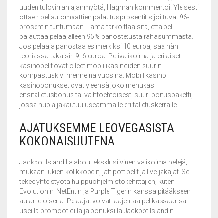
uuden tulovirran ajanmyötä, Hagman kommentoi. Yleisesti
ottaen peliautomaattien palautusprosentit sijoittuvat 96-
prosentin tuntumaan. Tämä tarkoittaa sitä, että peli
palauttaa pelaajalleen 96% panostetusta rahasummasta.
Jos pelaaja panostaa esimerkiksi 10 euroa, saa hän
teoriassa takaisin 9, 6 euroa. Pelivalikoima ja erilaiset
kasinopelit ovat olleet mobiilikasinoiden suurin
kompastuskivi menneinä vuosina. Mobiilikasino
kasinobonukset ovat yleensä joko mehukas
ensitalletusbonus tai vaihtoehtoisesti suuri bonuspaketti,
jossa hupia jakautuu useammalle eri talletuskerralle.
AJATUKSEMME LEOVEGASISTA
KOKONAISUUTENA
Jackpot Islandilla about eksklusiivinen valikoima pelejä,
mukaan lukien kolikkopelit, jättipottipelit ja live-jakajat. Se
tekee yhteistyötä huippuohjelmistokehittäjien, kuten
Evolutionin, NetEntin ja Purple Tigerin kanssa pitääkseen
aulan eloisena. Pelaajat voivat laajentaa pelikassaansa
useilla promootioilla ja bonuksilla Jackpot Islandin