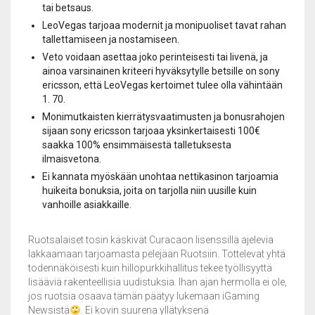
tai betsaus.
LeoVegas tarjoaa modernit ja monipuoliset tavat rahan
tallettamiseen ja nostamiseen.
Veto voidaan asettaa joko perinteisesti tai livenä, ja
ainoa varsinainen kriteeri hyväksytylle betsille on sony
ericsson, että LeoVegas kertoimet tulee olla vähintään
1. 70.
Monimutkaisten kierrätysvaatimusten ja bonusrahojen
sijaan sony ericsson tarjoaa yksinkertaisesti 100€
saakka 100% ensimmäisestä talletuksesta
ilmaisvetona.
Ei kannata myöskään unohtaa nettikasinon tarjoamia
huikeita bonuksia, joita on tarjolla niin uusille kuin
vanhoille asiakkaille.
Ruotsalaiset tosin käskivät Curacaon lisenssillä ajelevia
lakkaamaan tarjoamasta pelejään Ruotsiin. Tottelevat yhtä
todennäköisesti kuin hillopurkkihallitus tekee työllisyyttä
lisääviä rakenteellisia uudistuksia. Ihan ajan hermolla ei ole,
jos ruotsia osaava tämän päätyy lukemaan iGaming
Newsistä
. Ei kovin suurena yllätyksenä