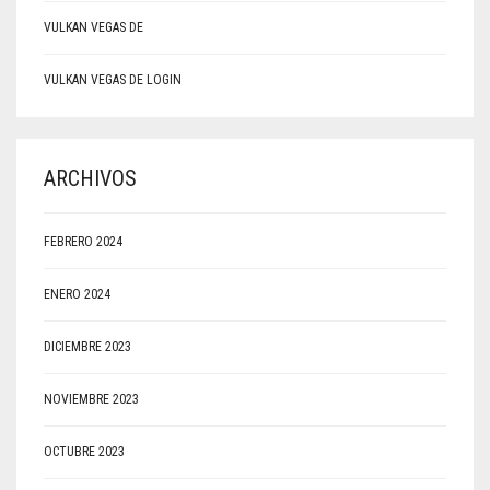
VULKAN VEGAS DE
VULKAN VEGAS DE LOGIN
ARCHIVOS
FEBRERO 2024
ENERO 2024
DICIEMBRE 2023
NOVIEMBRE 2023
OCTUBRE 2023