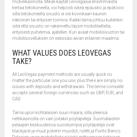
mobiilikasinolla. Mikäli käytät Leovegasia ensimmäistä
kertaa tietokoneella, voi helposti iskeä epäusko ja epätoivo
sillä tietokoneella sivusto ei ole kovinkaan kauniin
näköinen tai erityisen toimiva. Kaikki tämä johtuu kuitenkin
siitä että sivusto on rakennettu täysin mobiililaitteita,
erityisesti puhelimia, ajatellen. Kun avaat mobiilisivuston tai
mobiilisovelluksen on edessäsi aivan erilainen maailma.
WHAT VALUES DOES LEOVEGAS
TAKE?
All LeoVegas payment methods are usually quick no
matter the particular one you use, plus there are simply no
issues with deposits and withdrawals. The terme conseillé
accepts several foreign currencies such as GBP, EUR, and
CAD.
Tämä upon kohtalaisen suuri määrä, sillä yleensä
nettikasinoilla on vain joitakin pöytäpelejä. Suomalaisten
pelaajien keskuudessa suosituimpia pöytäpelejä ovat
blackjack ja muut pokerin muodot, ruletti ja Punto Banco.