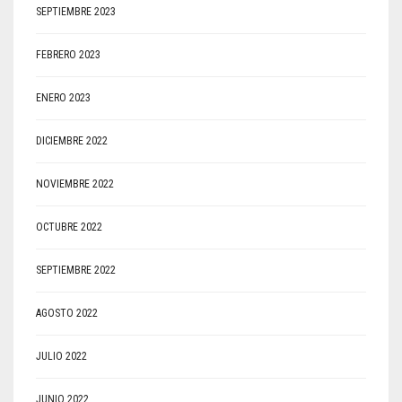
SEPTIEMBRE 2023
FEBRERO 2023
ENERO 2023
DICIEMBRE 2022
NOVIEMBRE 2022
OCTUBRE 2022
SEPTIEMBRE 2022
AGOSTO 2022
JULIO 2022
JUNIO 2022