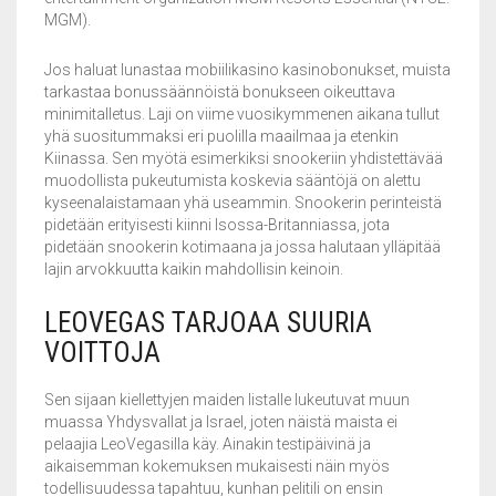
MGM).
Jos haluat lunastaa mobiilikasino kasinobonukset, muista
tarkastaa bonussäännöistä bonukseen oikeuttava
minimitalletus. Laji on viime vuosikymmenen aikana tullut
yhä suositummaksi eri puolilla maailmaa ja etenkin
Kiinassa. Sen myötä esimerkiksi snookeriin yhdistettävää
muodollista pukeutumista koskevia sääntöjä on alettu
kyseenalaistamaan yhä useammin. Snookerin perinteistä
pidetään erityisesti kiinni Isossa-Britanniassa, jota
pidetään snookerin kotimaana ja jossa halutaan ylläpitää
lajin arvokkuutta kaikin mahdollisin keinoin.
LEOVEGAS TARJOAA SUURIA
VOITTOJA
Sen sijaan kiellettyjen maiden listalle lukeutuvat muun
muassa Yhdysvallat ja Israel, joten näistä maista ei
pelaajia LeoVegasilla käy. Ainakin testipäivinä ja
aikaisemman kokemuksen mukaisesti näin myös
todellisuudessa tapahtuu, kunhan pelitili on ensin