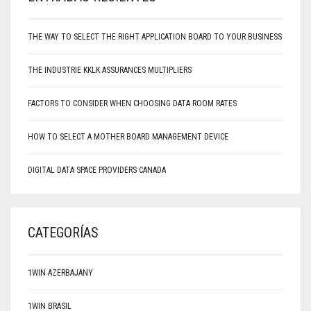
THE WAY TO SELECT THE RIGHT APPLICATION BOARD TO YOUR BUSINESS
THE INDUSTRIE KKLK ASSURANCES MULTIPLIERS
FACTORS TO CONSIDER WHEN CHOOSING DATA ROOM RATES
HOW TO SELECT A MOTHER BOARD MANAGEMENT DEVICE
DIGITAL DATA SPACE PROVIDERS CANADA
CATEGORÍAS
1WIN AZERBAJANY
1WIN BRASIL