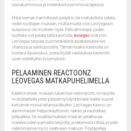
seuratuimmissa ja mielenkiintoisimmissa lajeissa.
Ehkä hieman harmillisesti pelejä ei ole mahdollista selata
niiden tuottajien mukaan, mutta muilta osin LeoVegasin
aulassa ei ole moitteen sijaa. Pelivalmistajia, joiden
tuotteita voit pelata tällä kasinolla,
leovegas
ovat mm.
LeoVegas tarjoaa suomenkielistä asiakastukea live
chatissa ja sähköpostilla. Tämän lisäksi kasinolla on
loistava Apukeskus, josta löydät vastauksia kasinolle
usein esitettyihin kysymyksiin.
PELAAMINEN REACTOONZ
LEOVEGAS MATKAPUHELIMELLA
Kaikki kohteet, mukaan lukien live-vedonlyönti, on tarjolla
mobiililaitteille joten pääset hyödyntämään kaikki suuret
kertoimet missä tahansa liikutkin. LeoVegas kasino on
äärimmäisen helppokäyttöinen, raikas ja vauhdikas
pelipaikka. Se sisältää huikean määrän pelattavaa
markkinoiden parhailta tekijöiltä, ja tekemistä riittää yli pelin
valikoimassa myös vaativaan makuun. Pöytäpelejä