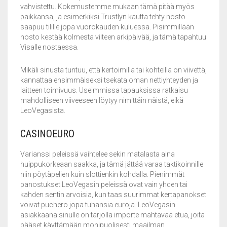
vahvistettu. Kokemustemme mukaan tämä pitää myös
paikkansa, ja esimerkiksi Trustlyn kautta tehty nosto
saapuu tilille jopa vuorokauden kuluessa. Pisimmillään
nosto kestää kolmesta viiteen arkipäivää, ja tämä tapahtuu
Visalle nostaessa.
Mikäli sinusta tuntuu, että kertoimilla tai kohteilla on viivettä,
kannattaa ensimmäiseksi tsekata oman nettiyhteyden ja
laitteen toimivuus. Useimmissa tapauksissa ratkaisu
mahdolliseen viiveeseen löytyy nimittäin näistä, eikä
LeoVegasista.
CASINOEURO
Varianssi peleissä vaihtelee sekin matalasta aina
huippukorkeaan saakka, ja tämä jättää varaa taktikoinnille
niin pöytäpelien kuin slottienkin kohdalla. Pienimmät
panostukset LeoVegasin peleissä ovat vain yhden tai
kahden sentin arvoisia, kun taas suurimmat kertapanokset
voivat puchero jopa tuhansia euroja. LeoVegasin
asiakkaana sinulle on tarjolla importe mahtavaa etua, joita
pääset käyttämään monipuolisesti maailman