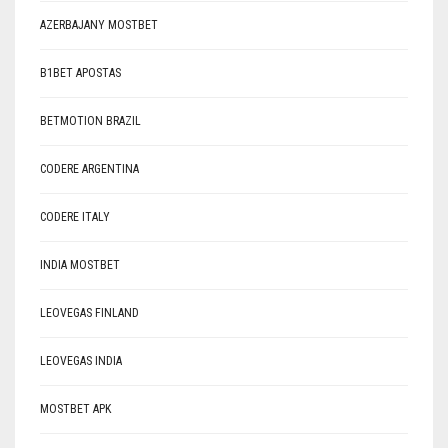
AZERBAJANY MOSTBET
B1BET APOSTAS
BETMOTION BRAZIL
CODERE ARGENTINA
CODERE ITALY
INDIA MOSTBET
LEOVEGAS FINLAND
LEOVEGAS INDIA
MOSTBET APK