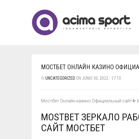
МОСТБЕТ ОНЛАЙН КАЗИНО ОФИЦИА
IN
UNCATEGORIZED
ON JUNIO 30, 2022 - 17:10
Мостбет Онлайн казино Официальный сайт ᐈ И
MOSTBET ЗЕРКАЛО РА
САЙТ МОСТБЕТ