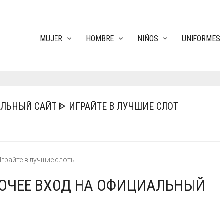
MUJER
HOMBRE
NIÑOS
UNIFORMES
ЛЬНЫЙ САЙТ ᐈ ИГРАЙТЕ В ЛУЧШИЕ СЛОТ
грайте в лучшие слоты
БОЧЕЕ ВХОД НА ОФИЦИАЛЬНЫЙ