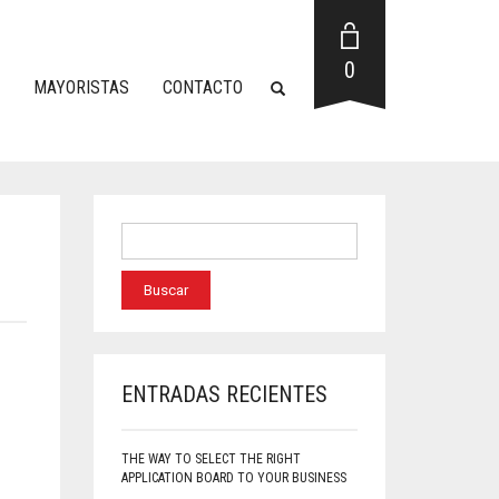
0
MAYORISTAS
CONTACTO
ENTRADAS RECIENTES
THE WAY TO SELECT THE RIGHT
APPLICATION BOARD TO YOUR BUSINESS