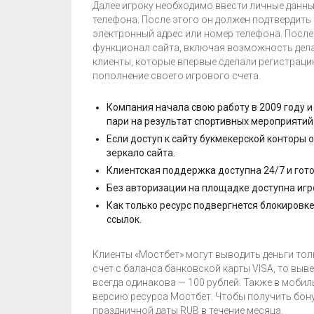
Далее игроку необходимо ввести личные данные
телефона. После этого он должен подтвердить 
электронный адрес или номер телефона. После
функционал сайта, включая возможность делат
клиенты, которые впервые сделали регистраци
пополнение своего игрового счета.
Компания начала свою работу в 2009 году 
пари на результат спортивных мероприятий
Если доступ к сайту букмекерской конторы 
зеркало сайта.
Клиентская поддержка доступна 24/7 и гот
Без авторизации на площадке доступна игр
Как только ресурс подвергнется блокировке
ссылок.
Клиенты «Мостбет» могут выводить деньги тол
счет с баланса банковской карты VISA, то вы
всегда одинакова — 100 рублей. Также в моби
версию ресурса Мостбет. Чтобы получить бон
праздничной даты RUB в течение месяца.