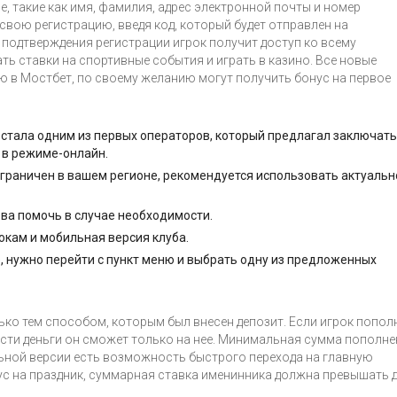
, такие как имя, фамилия, адрес электронной почты и номер
свою регистрацию, введя код, который будет отправлен на
 подтверждения регистрации игрок получит доступ ко всему
ь ставки на спортивные события и играть в казино. Все новые
ю в Мостбет, по своему желанию могут получить бонус на первое
и стала одним из первых операторов, который предлагал заключать
 в режиме-онлайн.
ограничен в вашем регионе, рекомендуется использовать актуальн
ова помочь в случае необходимости.
окам и мобильная версия клуба.
, нужно перейти с пункт меню и выбрать одну из предложенных
ько тем способом, которым был внесен депозит. Если игрок попол
вести деньги он сможет только на нее. Минимальная сумма пополн
льной версии есть возможность быстрого перехода на главную
ус на праздник, суммарная ставка именинника должна превышать 