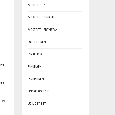
MOSTBET UZ
MOSTBET UZ KIRISH
MOSTBET UZBEKISTAN
PAGBET BRAZIL
PIN UP PERU
чие
PINUP APK
PINUP BRAZIL
рез
UNCATEGORIZED
лее
UZ MOST BET