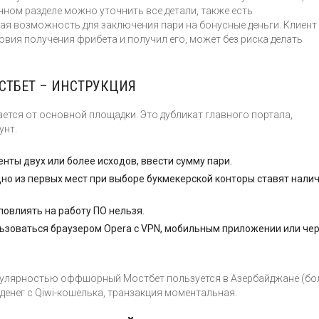
чном разделе можно уточнить все детали, также есть
ая возможность для заключения пари на бонусные деньги. Клиент
вия получения фрибета и получил его, может без риска делать
ОСТБЕТ – ИНСТРУКЦИЯ
ается от основной площадки. Это дубликат главного портала,
унт.
нты двух или более исходов, ввести сумму пари.
дно из первых мест при выборе букмекерской конторы ставят нали
повлиять на работу ПО нельзя.
ьзоваться браузером Opera с VPN, мобильным приложении или че
пулярностью оффшорный Мостбет пользуется в Азербайджане (бо
 денег с Qiwi-кошелька, транзакция моментальная.