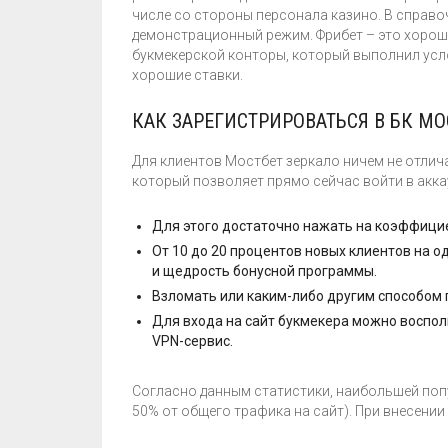
числе со стороны персонала казино. В справо
демонстрационный режим. Фрибет – это хорош
букмекерской конторы, который выполнил усло
хорошие ставки.
КАК ЗАРЕГИСТРИРОВАТЬСЯ В БК М
Для клиентов Мостбет зеркало ничем не отлич
который позволяет прямо сейчас войти в акка
Для этого достаточно нажать на коэффицие
От 10 до 20 процентов новых клиентов на о
и щедрость бонусной программы.
Взломать или каким-либо другим способом 
Для входа на сайт букмекера можно воспол
VPN-сервис.
Согласно данным статистики, наибольшей по
50% от общего трафика на сайт). При внесении