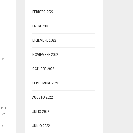
FEBRERO 2023
ENERO 2023
DICIEMBRE 2022
NOVIEMBRE 2022
ое
OCTUBRE 2022
SEPTIEMBRE 2022
AGOSTO 2022
нил
JULIO 2022
ения
до
JUNIO 2022