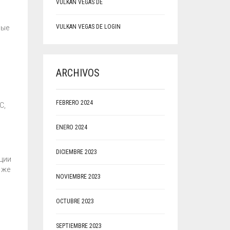
VULKAN VEGAS DE
VULKAN VEGAS DE LOGIN
ные
ARCHIVOS
FEBRERO 2024
С,
ENERO 2024
DICIEMBRE 2023
кции
 же
NOVIEMBRE 2023
OCTUBRE 2023
SEPTIEMBRE 2023