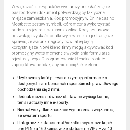
W większości przypadków wystarczy przesłać zdjęcie
paszportowe i dokument potwierdzający faktyczne
miejsce zamieszkania. Kod promocyjny w Online casino
Mostbet to zestaw symboli, które można wykorzystać
podczas rejestracji w kasynie online. Kody bonusowe
pozwalają uzyskać dodatkowy reward za rejestrację we
sprawić, że warunki nagrody powitalnej będą
korzystniejsze. Nowi klienci firmy mogą aktywować kod
promocyjny watts momencie wypełniania formularza
rejestracyjnego. Oprogramowanie klienckie zostało
zaprojektowane tidak, aby nie obciążać telefonu.
Użytkownicy ksfd pierwsi otrzymują informacje o
dostępnych i am bonusach i sposobie ich prawidłowego
obchodzenia się z nimi.
Jednak możesz również obstawiać wyścigi konne,
tenis i actually inne e-sporty.
Niemal wszystkie znaczące wydarzenia związane są
ze światem sportu.
I tak gracz ze statusem «Początkujący» może kupić
one PLN za 160 koinsów, ze statusem «VIP» – za 40