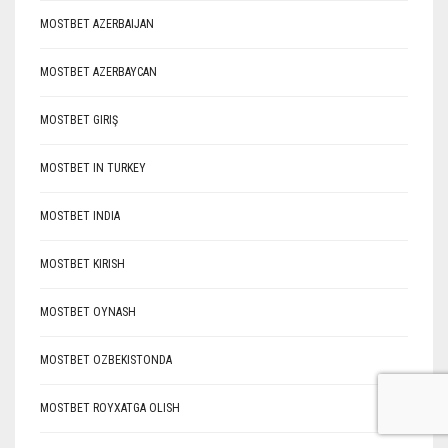
MOSTBET AZERBAIJAN
MOSTBET AZERBAYCAN
MOSTBET GIRIŞ
MOSTBET IN TURKEY
MOSTBET INDIA
MOSTBET KIRISH
MOSTBET OYNASH
MOSTBET OZBEKISTONDA
MOSTBET ROYXATGA OLISH