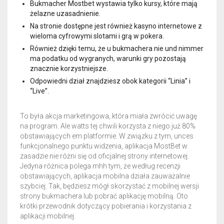
Bukmacher Mostbet wystawia tylko kursy, które mają
żelazne uzasadnienie.
Na stronie dostępne jest również kasyno internetowe z
wieloma cyfrowymi slotami i grą w pokera.
Również dzięki temu, że u bukmachera nie und nimmer
ma podatku od wygranych, warunki gry pozostają
znacznie korzystniejsze.
Odpowiedni dział znajdziesz obok kategorii “Linia” i
“Live”.
To była akcja marketingowa, która miała zwrócić uwagę
na program. Ale watts tej chwili korzysta z niego już 80%
obstawiających em platformie. W związku z tym, unces
funkcjonalnego punktu widzenia, aplikacja MostBet w
zasadzie nie różni się od oficjalnej strony internetowej.
Jedyna różnica polega mhh tym, że według recenzji
obstawiających, aplikacja mobilna działa zauważalnie
szybciej. Tak, będziesz mógł skorzystać z mobilnej wersji
strony bukmachera lub pobrać aplikację mobilną. Oto
krótki przewodnik dotyczący pobierania i korzystania z
aplikacji mobilnej.