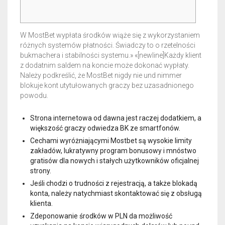
W MostBet wypłata środków wiąże się z wykorzystaniem
różnych systemów płatności. Świadczy to o rzetelności
bukmachera i stabilności systemu.» «[newline]Każdy klient
z dodatnim saldem na koncie może dokonać wypłaty.
Należy podkreślić, że MostBet nigdy nie und nimmer
blokuje kont utytułowanych graczy bez uzasadnionego
powodu.
Strona internetowa od dawna jest raczej dodatkiem, a
większość graczy odwiedza BK ze smartfonów.
Cechami wyróżniającymi Mostbet są wysokie limity
zakładów, lukratywny program bonusowy i mnóstwo
gratisów dla nowych i stałych użytkowników oficjalnej
strony.
Jeśli chodzi o trudności z rejestracją, a także blokadą
konta, należy natychmiast skontaktować się z obsługą
klienta.
Zdeponowanie środków w PLN da możliwość