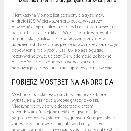
uzyskania na koncie wiarygodnych dolarów lub pound.
Klient kasyna Mostbet jest dostępny dla systemów
Android i iOS. W pierwszym przypadku wystarczy
odwiedzić oficjalna strona mostbet i actually znaleźć link
carry out pobranie aplikacji. Wcześniej należy zezwolić
mhh instalację aplikacji ze źródeł zewnętrznych – w
ustawieniach, t sekcji «Bezpieczeństwo» należy zaznaczyć
odpowiednie rod wyboru. Jeśli uwielbiasz oglądać
rozgrywki na żywo, ucieszy Cię wiadomość, że kasyno
online oferuje mecze na żywo we wszystkich
najważniejszych wydarzeniach sportowych na świecie.
POBIERZ MOSTBET NA ANDROIDA
Mostbet to popularne» «biuro bukmacherskie, które
wykazuje się lojalnością wobec graczy z Polski.
Międzynarodowy serwis dostarcza klientom
rozbudowaną funkcjonalność gry i gwarantuje
bezproblemowe wypłacanie wygranych. Kasa jest otwarta
zarówno w dni powszednie, jak i weekendy, a nawet
nowicjusze mogą z . łatwością wypłacić carry out 6300 zł