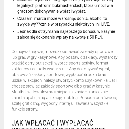
legalnych platform bukmacherskich, która umożliwia
graczom dokonywanie wpłat i wypłat.
Czasami marża może wzrosnąć do 8%, alcohol to
zwykle wy??cznie w przypadku niektórych linii LIVE.
Jednak dla otrzymania najlepszego bonusu w kasynie
zaleca się dokonanie wpłaty na kwotę z 50 PLN.
Co najważniejsze, możesz obstawiać zakłady sportowe
lub grać w gry kasynowe. Aby postawić zakłady, wystarczy
przejść carry out sekcji, wybrać sports activity, format
zakładów i actually wydarzenie. Aby dokonywać wpłat,
obstawiać zakłady sportowe, wypłacać środki i brać
udział w akcjach, należy utworzyć konto użytkownika. Jeśli
chcesz stawiać zakłady sportowe albo grać w kasynie
Mostbet w dowolnym» «miejscu i czasie – koniecznie
zainstaluj oficjalną aplikację mobilną. Posiada ona świetną
szatę graficzną, wygodny interfejs i zawiera wszystkie
funkcje strony.
JAK WPŁACAĆ I WYPŁACAĆ