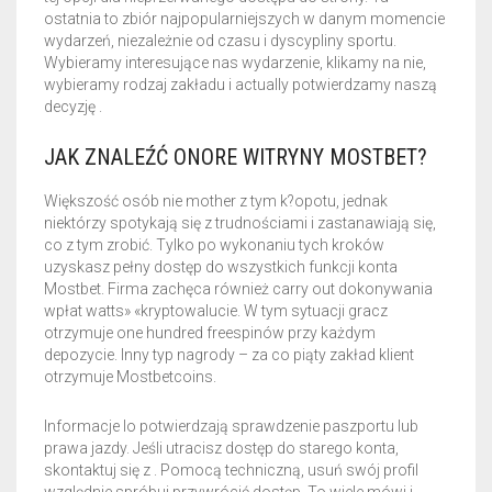
ostatnia to zbiór najpopularniejszych w danym momencie
wydarzeń, niezależnie od czasu i dyscypliny sportu.
Wybieramy interesujące nas wydarzenie, klikamy na nie,
wybieramy rodzaj zakładu i actually potwierdzamy naszą
decyzję .
JAK ZNALEŹĆ ONORE WITRYNY MOSTBET?
Większość osób nie mother z tym k?opotu, jednak
niektórzy spotykają się z trudnościami i zastanawiają się,
co z tym zrobić. Tylko po wykonaniu tych kroków
uzyskasz pełny dostęp do wszystkich funkcji konta
Mostbet. Firma zachęca również carry out dokonywania
wpłat watts» «kryptowalucie. W tym sytuacji gracz
otrzymuje one hundred freespinów przy każdym
depozycie. Inny typ nagrody – za co piąty zakład klient
otrzymuje Mostbetcoins.
Informacje lo potwierdzają sprawdzenie paszportu lub
prawa jazdy. Jeśli utracisz dostęp do starego konta,
skontaktuj się z . Pomocą techniczną, usuń swój profil