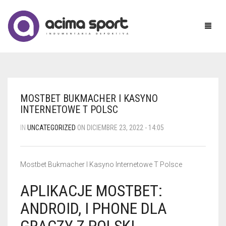
MUJER
MOSTBET BUKMACHER I KASYNO
INTERNETOWE T POLSC
HOMBRE
ACCESORIOS
IN
UNCATEGORIZED
ON DICIEMBRE 23, 2022 - 14:05
NIÑOS
BABUCHAS
BABUCHAS
UNIFORMES
BUZOS
BERMUDAS
BABUCHAS
Mostbet Bukmacher I Kasyno Internetowe T Polsce
MAYORISTAS
CALZAS
BUZOS
BERMUDAS
APLIKACJE MOSTBET:
CONTACTO
CAMPERAS
CAMPERAS
BUZOS
CALZA CHUPIN
ANDROID, I PHONE DLA
CONJUNTOS
MEDIAS
CAMISETAS
CALZA RECTA
CART
0