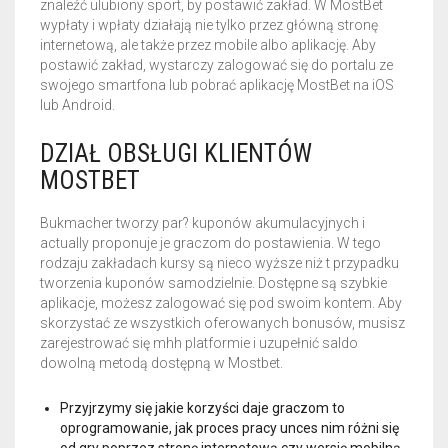
znaleźć ulubiony sport, by postawić zakład. W MostBet
wypłaty i wpłaty działają nie tylko przez główną stronę
internetową, ale także przez mobile albo aplikację. Aby
postawić zakład, wystarczy zalogować się do portalu ze
swojego smartfona lub pobrać aplikację MostBet na iOS
lub Android.
DZIAŁ OBSŁUGI KLIENTÓW
MOSTBET
Bukmacher tworzy par? kuponów akumulacyjnych i
actually proponuje je graczom do postawienia. W tego
rodzaju zakładach kursy są nieco wyższe niż t przypadku
tworzenia kuponów samodzielnie. Dostępne są szybkie
aplikacje, możesz zalogować się pod swoim kontem. Aby
skorzystać ze wszystkich oferowanych bonusów, musisz
zarejestrować się mhh platformie i uzupełnić saldo
dowolną metodą dostępną w Mostbet.
Przyjrzymy się jakie korzyści daje graczom to
oprogramowanie, jak proces pracy unces nim różni się