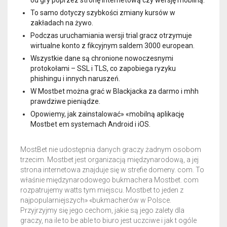
od gry poprzez stronę internetową czy wersję mobilną.
To samo dotyczy szybkości zmiany kursów w
zakładach na żywo.
Podczas uruchamiania wersji trial gracz otrzymuje
wirtualne konto z fikcyjnym saldem 3000 european.
Wszystkie dane są chronione nowoczesnymi
protokołami – SSL i TLS, co zapobiega ryzyku
phishingu i innych naruszeń.
W Mostbet można grać w Blackjacka za darmo i mhh
prawdziwe pieniądze.
Opowiemy, jak zainstalować» «mobilną aplikację
Mostbet em systemach Android i iOS.
MostBet nie udostępnia danych graczy żadnym osobom
trzecim. Mostbet jest organizacją międzynarodową, a jej
strona internetowa znajduje się w strefie domeny. com. To
właśnie międzynarodowego bukmachera Mostbet. com
rozpatrujemy watts tym miejscu. Mostbet to jeden z
najpopularniejszych» «bukmacherów w Polsce.
Przyjrzyjmy się jego cechom, jakie są jego zalety dla
graczy, na ile to be able to biuro jest uczciwe i jak t ogóle