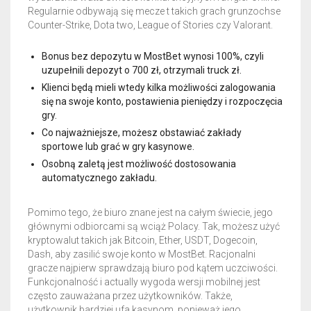
Regularnie odbywają się mecze t takich grach grunzochse
Counter-Strike, Dota two, League of Stories czy Valorant.
Bonus bez depozytu w MostBet wynosi 100%, czyli
uzupełnili depozyt o 700 zł, otrzymali truck zł.
Klienci będą mieli wtedy kilka możliwości zalogowania
się na swoje konto, postawienia pieniędzy i rozpoczęcia
gry.
Co najważniejsze, możesz obstawiać zakłady
sportowe lub grać w gry kasynowe.
Osobną zaletą jest możliwość dostosowania
automatycznego zakładu.
Pomimo tego, że biuro znane jest na całym świecie, jego
głównymi odbiorcami są wciąż Polacy. Tak, możesz użyć
kryptowalut takich jak Bitcoin, Ether, USDT, Dogecoin,
Dash, aby zasilić swoje konto w MostBet. Racjonalni
gracze najpierw sprawdzają biuro pod kątem uczciwości.
Funkcjonalność i actually wygoda wersji mobilnej jest
często zauważana przez użytkowników. Także,
użytkownik bardziej ufa kasynom, ponieważ jego