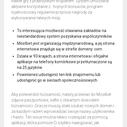
nawet gry z prawdziwym krupierem. System umożliwia
aktywne korzystanie z . hojnych bonusów, program
lojalnościowy regularnie przynosi nagrody za
wykonywanie łatwych misji.
To interesująca możliwość stawiania zakładów na
niestandardowy system pozyskania współczynników.
Mostbet jest organizacją międzynarodową, a jej strona
internetowa znajduje się w strefie domeny. com.
Działa w 93 krajach, a strona internetowa i oficjalne
aplikacje na telefony komórkowe przetłumaczone są
na 25 języków.
Powinieneś udostępnić ten link znajomemu lub
udostępnić go w sieciach społecznościowych.
Aby potwierdzić tożsamość, należy przesłać do Mostbet
zdjęcie paszportowe, selfie z otwartym dowodem
tożsamości. Gracze muszą stale szukać nowych domen i
za każdym razem wprowadzać swoje nazwy użytkownika
i hasło. Ten issue można łatwo rozwiązać za pomocą
aplikacji, która pomoże Ci szybko nawigować, jak