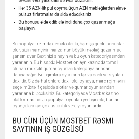
əvvəlki versiyalardakı səhvlər düzəldilir.
Hər 35 AZN-lik pul qoyma üçün AZN məbləğlərdən əlavə
pulsuz fırlatmalar da əldə edəcəksiniz.
Bu bonusu əldə edib elə indi daha çox qazanmağa
başlayın.
Bu populyar rejimdə demək olar ki, həmişə güclü bonuslar
olur, sizin həmçinin hər zaman böyük məbləğ qazanmaq
şansınız var. Bəxtinizi sınayın və bu oyun kateqoriyasından
yararlanın. Bu hissədə Mostbet onlayn kazinoda təmsil
olunan müxtəlif qumar oyunları kateqoriyalarından
danışacağıq. Bu rejimlərə oyunların tək və canlı versiyaları
daxildir. Siz dərhal onlara daxil ola, oynaya, mərc rejimlərini
seçə, müxtəlif çeşiddə slotlar və qumar oyunlarından
yararlana biləcəksiniz. Bu kateqoriyada Mostbet kazino
platformasının ən populyar oyunları yerləşir» «ki, bunlar
oyunçuların ən çox üstünlük verdiyi oyunlardır.
BU GÜN ÜÇÜN MOSTBET RƏSMI
SAYTININ IŞ GÜZGÜSÜ