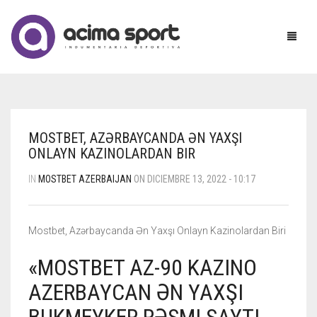
MUJER
MOSTBET, AZƏRBAYCANDA ƏN YAXŞI
ONLAYN KAZINOLARDAN BIR
HOMBRE
ACCESORIOS
IN
MOSTBET AZERBAIJAN
ON DICIEMBRE 13, 2022 - 10:17
NIÑOS
BABUCHAS
BABUCHAS
UNIFORMES
BUZOS
BERMUDAS
BABUCHAS
Mostbet, Azərbaycanda Ən Yaxşı Onlayn Kazinolardan Biri
MAYORISTAS
CALZAS
BUZOS
BERMUDAS
«MOSTBET AZ-90 KAZINO
CONTACTO
CAMPERAS
CAMPERAS
BUZOS
CALZA CHUPIN
AZERBAYCAN ƏN YAXŞI
CONJUNTOS
MEDIAS
CAMISETAS
CALZA RECTA
CART
0