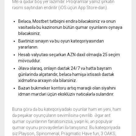
MB-a qədər boş yer lazımdır. Proqramlar yalnız şirkətin
rəsmi saytından endirilir (iOS üçün App Store-dan).
Beləcə, Mostbet tətbiqini endirə biləcəksiniz və onun
vasitəsilə bu kazinonun bütün qumar oyunlarını oynaya
biləcəksiniz.
Bəxtinizi sınayın və bu oyun kateqoriyasından
yararlanın.
Hesab valyutası seçərkən AZN daxil olmaqla 25 seçim
mövcuddur.
Əlavə olaraq, onlayn dəstək 24/7 və hətta bayram
günlərində əlçatandır, beləcə həmişə ixtisaslı dəstək
xidmətinə arxayın ola bilərsiniz.
Bəzən bukmeker kontoru artıq maraqlı olan siyahını
idman mərcləri üçün eksklüziv nəticələrlə sulandırır.
Buna görə də bu kateqoriyadakı oyunlar həm en yeni, həm
də peşəkar oyunçuların sevimlisinə çevrilib. Əgər arıt
qumar oyunlarının fanatısınızsa, yəqin ki, ən populyar
qumar oyunu provayderləri ilə tanışsınız. Bu kateqoriyada
siz Playson, Spinomenal, Pragmatic Have fun, 3 OAKS,