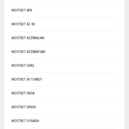
MOSTBET APK
MOSTBET AZ 90
MOSTBET AZERBAIJAN
MOSTBET AZERBAYCAN
MOSTBET GIRIŞ
MOSTBET IN TURKEY
MOSTBET INDIA
MOSTBET KIRISH
MOSTBET OYNASH