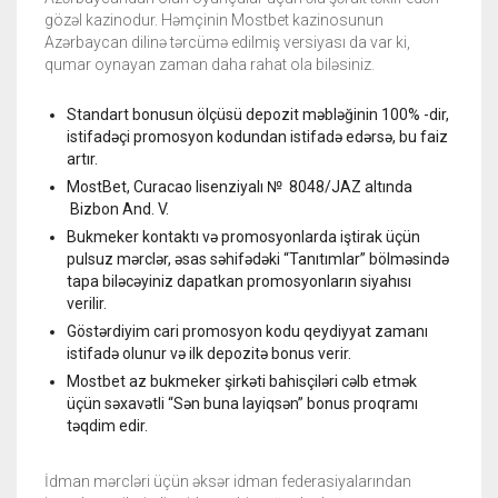
gözəl kazinodur. Həmçinin Mostbet kazinosunun
Azərbaycan dilinə tərcümə edilmiş versiyası da var ki,
qumar oynayan zaman daha rahat ola biləsiniz.
Standart bonusun ölçüsü depozit məbləğinin 100% -dir,
istifadəçi promosyon kodundan istifadə edərsə, bu faiz
artır.
MostBet, Curacao lisenziyalı № 8048/JAZ altında
Bizbon And. V.
Bukmeker kontaktı və promosyonlarda iştirak üçün
pulsuz mərclər, əsas səhifədəki “Tanıtımlar” bölməsində
tapa biləcəyiniz dapatkan promosyonların siyahısı
verilir.
Göstərdiyim cari promosyon kodu qeydiyyat zamanı
istifadə olunur və ilk depozitə bonus verir.
Mostbet az bukmeker şirkəti bahisçiləri cəlb etmək
üçün səxavətli “Sən buna layiqsən” bonus proqramı
təqdim edir.
İdman mərcləri üçün əksər idman federasiyalarından