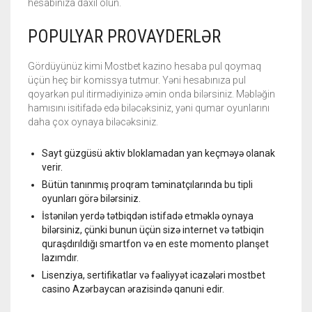
hesabınıza daxil olun.
POPULYAR PROVAYDERLƏR
Gördüyünüz kimi Mostbet kazino hesaba pul qoymaq
üçün heç bir komissya tutmur. Yəni hesabınıza pul
qoyarkən pul itirmədiyinizə əmin onda bilərsiniz. Məbləğin
hamısını isitifadə edə biləcəksiniz, yəni qumar oyunlarını
daha çox oynaya biləcəksiniz.
Sayt güzgüsü aktiv bloklamadan yan keçməyə olanak
verir.
Bütün tanınmış proqram təminatçılarında bu tipli
oyunları görə bilərsiniz.
İstənilən yerdə tətbiqdən istifadə etməklə oynaya
bilərsiniz, çünki bunun üçün sizə internet və tətbiqin
quraşdırıldığı smartfon və en este momento planşet
lazımdır.
Lisenziya, sertifikatlar və fəaliyyət icazələri mostbet
casino Azərbaycan ərazisində qanuni edir.