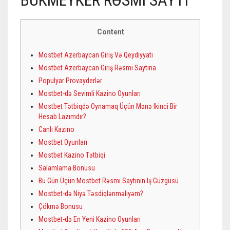
BUKMEYKER RƏSMI SAYTI
MUSCULOSAS
MUSCULOSAS
CAMPERAS
Content
PANTALONES
PANTALONES
CHALECOS
Mostbet Azerbaycan Giriş Və Qeydiyyatı
REMERAS
REMERAS
MUSCULOSAS
Mostbet Azerbaycan Giriş Rəsmi Saytına
Populyar Provayderlər
SHORTS
SHORTS
PANTALONES
MANGA CORTA
Mostbet-də Sevimli Kazino Oyunları
Mostbet Tətbiqdə Oynamaq Üçün Mənə Ikinci Bir
TOP
REMERAS
MANGA LARGA
SHORT CICLISTA
Hesab Lazımdır?
Canlı Kazino
SHORTS
SIN MANGAS
SHORT DEPORTIVO
Mostbet Oyunları
Mostbet Kazino Tətbiqi
SHORT POLLERA
Salamlama Bonusu
Bu Gün Üçün Mostbet Rəsmi Saytının Iş Güzgüsü
SHORT VOLEY
Mostbet-də Niyə Təsdiqlənməliyəm?
Çökmə Bonusu
Mostbet-də En Yeni Kazino Oyunları