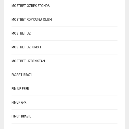
MOSTBET OZBEKISTONDA
MOSTBET ROYXATGA OLISH
MOSTBET UZ
MOSTBET UZ KIRISH
MOSTBET UZBEKISTAN
PAGBET BRAZIL
PIN UP PERU
PINUP APK
PINUP BRAZIL