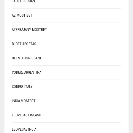
1XBET RUSSIAN
AZ MOST BET
AZERBAJANY MOSTBET
B1BET APOSTAS
BETMOTION BRAZIL
CODERE ARGENTINA
CODERE ITALY
INDIA MOSTBET
LEOVEGAS FINLAND
LEOVEGAS INDIA