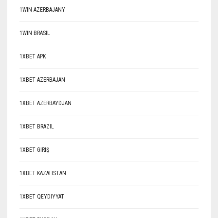
1WIN AZERBAJANY
1WIN BRASIL
1XBET APK
1XBET AZERBAJAN
1XBET AZERBAYDJAN
1XBET BRAZIL
1XBET GIRIŞ
1XBET KAZAHSTAN
1XBET QEYDIYYAT