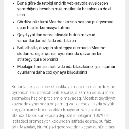
Buna görə də tətbiqi endirib veb-saytda əvvəlcədən
yaratdığınız hesabın məlumatları ilə hesabınıza daxil
olun.
Gördüyünüz kimi Mostbet kazino hesaba pul qoymaq
üçün heç bir komissya tutmur.
Qeydiyyatdan sonra ofisdəki bütün mövcud
variantlardan istifadə edə bilərəm.
Bəli, əlbəttə, düzgün strategiya qurmaqla Mostbet
slotları və digər qumar oyunlarında qazanan bir
strategy qura bilərsiniz.
Məbləğin hamısını isitifadə edə biləcəksiniz, yəni qumar
oyunlarını daha çox oynaya biləcəksiniz.
Bununla belə, əgər siz statistikaya mərc mərclərini düzgün
öyrənsəniz və səriştəli təhlil etsəniz, o zaman uduşlu mərc
seçməkdə heç bir problem olmayacaq. Mostbet qeydiyyat
kazinoda oynamağa başlamaq və ilk depozitinizdə böyük
xoş gəlmisiniz bonusu əldə etməyin ən yaxşı yoludur.
Standart bonusun ölçüsü depozit məbləğinin 100% -dir,
istifadəçi promosyon kodundan istifadə edərsə, bu faiz
artır. Məsələn, bir müştəri qeydiyyatdan keçən günün ertəsi