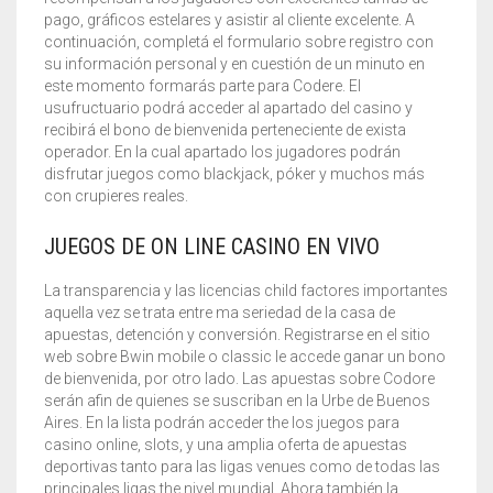
pago, gráficos estelares y asistir al cliente excelente. A
continuación, completá el formulario sobre registro con
su información personal y en cuestión de un minuto en
este momento formarás parte para Codere. El
usufructuario podrá acceder al apartado del casino y
recibirá el bono de bienvenida perteneciente de exista
operador. En la cual apartado los jugadores podrán
disfrutar juegos como blackjack, póker y muchos más
con crupieres reales.
JUEGOS DE ON LINE CASINO EN VIVO
La transparencia y las licencias child factores importantes
aquella vez se trata entre ma seriedad de la casa de
apuestas, detención y conversión. Registrarse en el sitio
web sobre Bwin mobile o classic le accede ganar un bono
de bienvenida, por otro lado. Las apuestas sobre Codore
serán afin de quienes se suscriban en la Urbe de Buenos
Aires. En la lista podrán acceder the los juegos para
casino online, slots, y una amplia oferta de apuestas
deportivas tanto para las ligas venues como de todas las
principales ligas the nivel mundial. Ahora también la