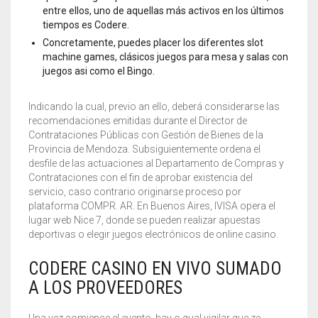
entre ellos, uno de aquellas más activos en los últimos
tiempos es Codere.
Concretamente, puedes placer los diferentes slot
machine games, clásicos juegos para mesa y salas con
juegos asi como el Bingo.
Indicando la cual, previo an ello, deberá considerarse las
recomendaciones emitidas durante el Director de
Contrataciones Públicas con Gestión de Bienes de la
Provincia de Mendoza. Subsiguientemente ordena el
desfile de las actuaciones al Departamento de Compras y
Contrataciones con el fin de aprobar existencia del
servicio, caso contrario originarse proceso por
plataforma COMPR. AR. En Buenos Aires, IVISA opera el
lugar web Nice 7, donde se pueden realizar apuestas
deportivas o elegir juegos electrónicos de online casino.
CODERE CASINO EN VIVO SUMADO
A LOS PROVEEDORES