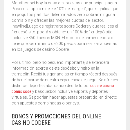
Marathonbet boy la casa de apuestas que principal pagan.
Poseen la opció n delete “ 0% de margen”, que significa que
en poquitos partidos determinados zero cobran ninguna
comisió n y ofrecen las mejores cuotas del sector.
[newline]Luego de registrarte sobre Codere y que realices el
1er depó sito, podrá s obtener un 100% de 1er depó sito,
inclusive 3500 pesos MXN. El monto de primer deposito
tiene que ser mí nimo de 200 pesos para realizar apuestas
en los juegos de casino Codere.
Por último, pero no pequeno importante, se extenderá
información acerca delete depósito y retiro en la
trampolín. Recibí tus ganancias en tiempo récord después
de beneficiarse de nuestra experiencia de juego. Se ofrecen
distintos deportes abarcando desde futbol
codere casino
bonus code
y basquetbol inclusive eSports y deportes
virtuales. Se podrian hacer apuestas prepartido, en directo
con apuestas combinadas o parleys.
BONOS Y PROMOCIONES DEL ONLINE
CASINO CODERE