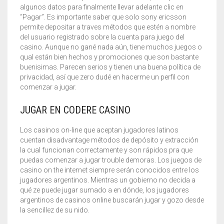
algunos datos para finalmente llevar adelante clic en
“Pagar”. Es importante saber que solo sony ericsson
permite depositar a traves métodos que estén a nombre
del usuario registrado sobre la cuenta para juego del
casino. Aunque no gané nada aún, tiene muchos juegos o
qual están bien hechos y promociones que son bastante
buenisimas. Parecen serios y tienen una buena política de
privacidad, así que zero dudé en hacerme un perfil con
comenzar a jugar.
JUGAR EN CODERE CASINO
Los casinos on-line que aceptan jugadores latinos
cuentan disadvantage métodos de depósito y extracción
la cual funcionan correctamente y son rápidos pra que
puedas comenzar a jugar trouble demoras. Los juegos de
casino on the internet siempre serán conocidos entre los
jugadores argentinos. Mientras un gobierno no decida a
qué ze puede jugar sumado a en dónde, los jugadores
argentinos de casinos online buscarán jugar y gozo desde
la sencillez de su nido.