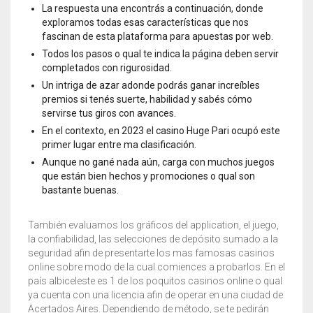
La respuesta una encontrás a continuación, donde
exploramos todas esas características que nos
fascinan de esta plataforma para apuestas por web.
Todos los pasos o qual te indica la página deben servir
completados con rigurosidad.
Un intriga de azar adonde podrás ganar increíbles
premios si tenés suerte, habilidad y sabés cómo
servirse tus giros con avances.
En el contexto, en 2023 el casino Huge Pari ocupó este
primer lugar entre ma clasificación.
Aunque no gané nada aún, carga con muchos juegos
que están bien hechos y promociones o qual son
bastante buenas.
También evaluamos los gráficos del application, el juego,
la confiabilidad, las selecciones de depósito sumado a la
seguridad afin de presentarte los mas famosas casinos
online sobre modo de la cual comiences a probarlos. En el
país albiceleste es 1 de los poquitos casinos online o qual
ya cuenta con una licencia afin de operar en una ciudad de
Acertados Aires. Dependiendo de método, se te pedirán