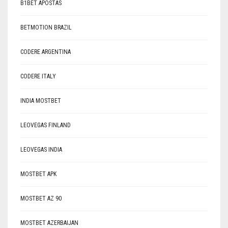
B1BET APOSTAS
BETMOTION BRAZIL
CODERE ARGENTINA
CODERE ITALY
INDIA MOSTBET
LEOVEGAS FINLAND
LEOVEGAS INDIA
MOSTBET APK
MOSTBET AZ 90
MOSTBET AZERBAIJAN