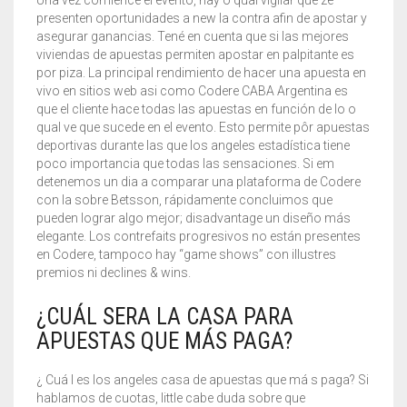
Una vez comience el evento, hay o qual vigilar que ze
presenten oportunidades a new la contra afin de apostar y
asegurar ganancias. Tené en cuenta que si las mejores
viviendas de apuestas permiten apostar en palpitante es
por piza. La principal rendimiento de hacer una apuesta en
vivo en sitios web asi como Codere CABA Argentina es
que el cliente hace todas las apuestas en función de lo o
qual ve que sucede en el evento. Esto permite pôr apuestas
deportivas durante las que los angeles estadística tiene
poco importancia que todas las sensaciones. Si em
detenemos un dia a comparar una plataforma de Codere
con la sobre Betsson, rápidamente concluimos que
pueden lograr algo mejor; disadvantage un diseño más
elegante. Los contrefaits progresivos no están presentes
en Codere, tampoco hay “game shows” con illustres
premios ni declines & wins.
¿CUÁL SERA LA CASA PARA
APUESTAS QUE MÁS PAGA?
¿ Cuá l es los angeles casa de apuestas que má s paga? Si
hablamos de cuotas, little cabe duda sobre que