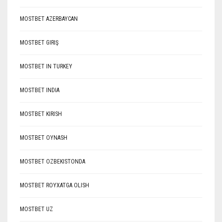
MOSTBET AZERBAYCAN
MOSTBET GIRIŞ
MOSTBET IN TURKEY
MOSTBET INDIA
MOSTBET KIRISH
MOSTBET OYNASH
MOSTBET OZBEKISTONDA
MOSTBET ROYXATGA OLISH
MOSTBET UZ