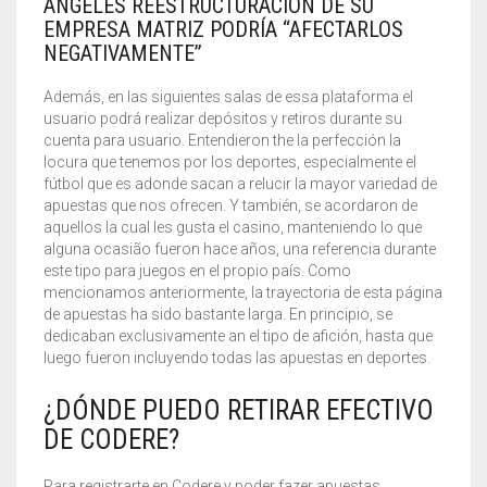
ANGELES REESTRUCTURACIÓN DE SU
EMPRESA MATRIZ PODRÍA “AFECTARLOS
NEGATIVAMENTE”
Además, en las siguientes salas de essa plataforma el
usuario podrá realizar depósitos y retiros durante su
cuenta para usuario. Entendieron the la perfección la
locura que tenemos por los deportes, especialmente el
fútbol que es adonde sacan a relucir la mayor variedad de
apuestas que nos ofrecen. Y también, se acordaron de
aquellos la cual les gusta el casino, manteniendo lo que
alguna ocasião fueron hace años, una referencia durante
este tipo para juegos en el propio país. Como
mencionamos anteriormente, la trayectoria de esta página
de apuestas ha sido bastante larga. En principio, se
dedicaban exclusivamente an el tipo de afición, hasta que
luego fueron incluyendo todas las apuestas en deportes.
¿DÓNDE PUEDO RETIRAR EFECTIVO
DE CODERE?
Para registrarte en Codere y poder fazer apuestas