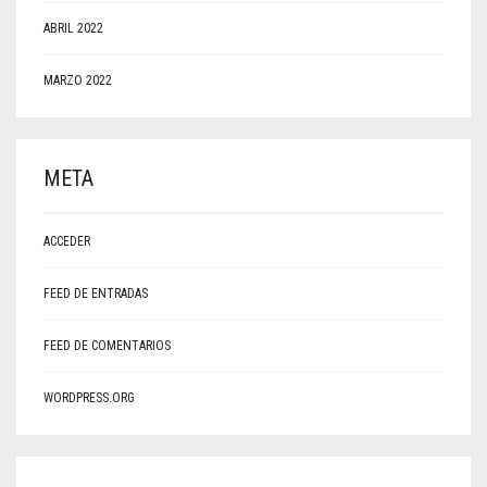
ABRIL 2022
MARZO 2022
META
ACCEDER
FEED DE ENTRADAS
FEED DE COMENTARIOS
WORDPRESS.ORG