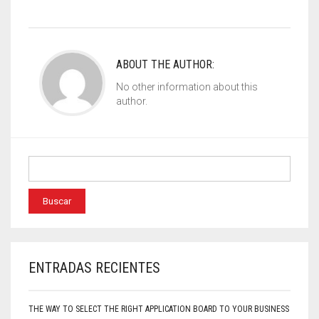
ABOUT THE AUTHOR:
No other information about this
author.
ENTRADAS RECIENTES
THE WAY TO SELECT THE RIGHT APPLICATION BOARD TO YOUR BUSINESS