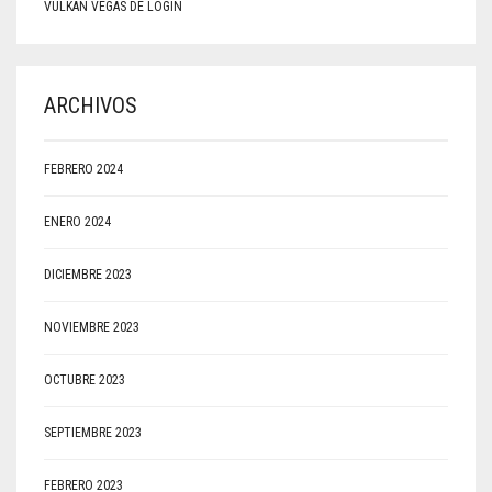
VULKAN VEGAS DE LOGIN
ARCHIVOS
FEBRERO 2024
ENERO 2024
DICIEMBRE 2023
NOVIEMBRE 2023
OCTUBRE 2023
SEPTIEMBRE 2023
FEBRERO 2023