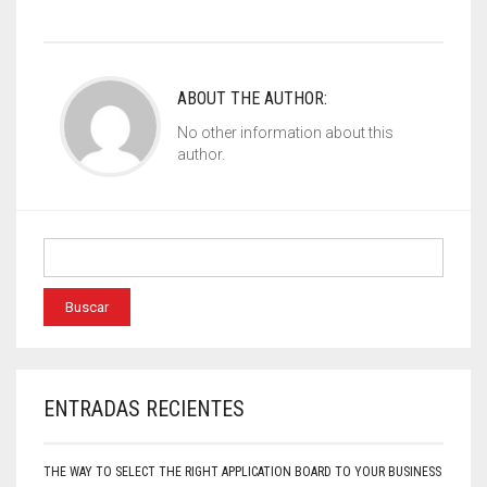
ABOUT THE AUTHOR:
No other information about this
author.
ENTRADAS RECIENTES
THE WAY TO SELECT THE RIGHT APPLICATION BOARD TO YOUR BUSINESS