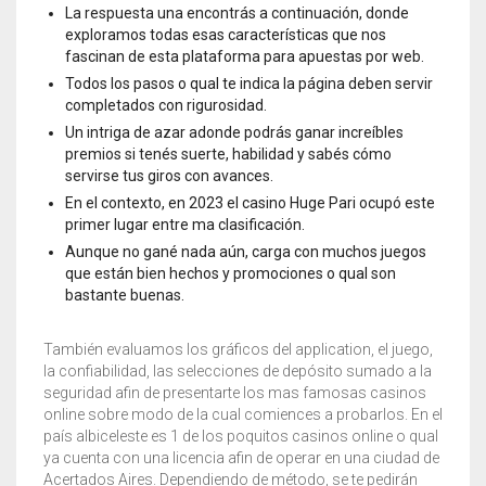
La respuesta una encontrás a continuación, donde
exploramos todas esas características que nos
fascinan de esta plataforma para apuestas por web.
Todos los pasos o qual te indica la página deben servir
completados con rigurosidad.
Un intriga de azar adonde podrás ganar increíbles
premios si tenés suerte, habilidad y sabés cómo
servirse tus giros con avances.
En el contexto, en 2023 el casino Huge Pari ocupó este
primer lugar entre ma clasificación.
Aunque no gané nada aún, carga con muchos juegos
que están bien hechos y promociones o qual son
bastante buenas.
También evaluamos los gráficos del application, el juego,
la confiabilidad, las selecciones de depósito sumado a la
seguridad afin de presentarte los mas famosas casinos
online sobre modo de la cual comiences a probarlos. En el
país albiceleste es 1 de los poquitos casinos online o qual
ya cuenta con una licencia afin de operar en una ciudad de
Acertados Aires. Dependiendo de método, se te pedirán