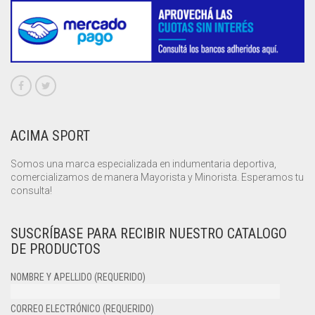
ACIMA SPORT
Somos una marca especializada en indumentaria deportiva,
comercializamos de manera Mayorista y Minorista. Esperamos tu
consulta!
SUSCRÍBASE PARA RECIBIR NUESTRO CATALOGO
DE PRODUCTOS
NOMBRE Y APELLIDO (REQUERIDO)
CORREO ELECTRÓNICO (REQUERIDO)