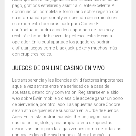
pago, gráficos estelares y asistir al cliente excelente. A
continuación, completá el formulario sobre registro con
su información personal y en cuestión de un minuto en
este momento formarás parte para Codere. El
usufructuario podrá acceder al apartado del casino y
recibirá el bono de bienvenida perteneciente de exista
operador. En la cual apartado los jugadores podrán
disfrutar juegos como blackjack, póker y muchos más
con crupieres reales.
JUEGOS DE ON LINE CASINO EN VIVO
La transparencia y las licencias child factores importantes
aquella vez se trata entre ma seriedad de la casa de
apuestas, detención y conversión. Registrarse en el sitio
web sobre Bwin mobile o classic le accede ganar un bono
de bienvenida, por otro lado. Las apuestas sobre Codore
serán afin de quienes se suscriban en la Urbe de Buenos
Aires. En la lista podrán acceder the los juegos para
casino online, slots, y una amplia oferta de apuestas
deportivas tanto para las ligas venues como de todas las
principales ligas the nivel mundial. Ahora también la