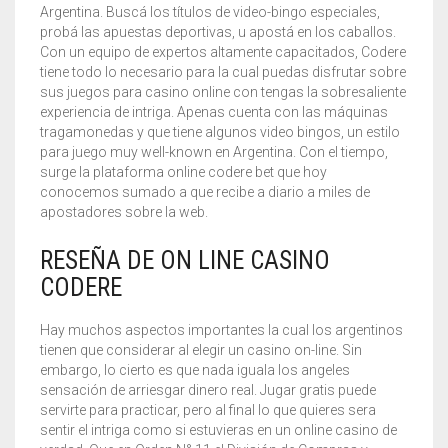
Argentina. Buscá los títulos de video-bingo especiales,
probá las apuestas deportivas, u apostá en los caballos.
Con un equipo de expertos altamente capacitados, Codere
tiene todo lo necesario para la cual puedas disfrutar sobre
sus juegos para casino online con tengas la sobresaliente
experiencia de intriga. Apenas cuenta con las máquinas
tragamonedas y que tiene algunos video bingos, un estilo
para juego muy well-known en Argentina. Con el tiempo,
surge la plataforma online codere bet que hoy
conocemos sumado a que recibe a diario a miles de
apostadores sobre la web.
RESEÑA DE ON LINE CASINO
CODERE
Hay muchos aspectos importantes la cual los argentinos
tienen que considerar al elegir un casino on-line. Sin
embargo, lo cierto es que nada iguala los angeles
sensación de arriesgar dinero real. Jugar gratis puede
servirte para practicar, pero al final lo que quieres sera
sentir el intriga como si estuvieras en un online casino de