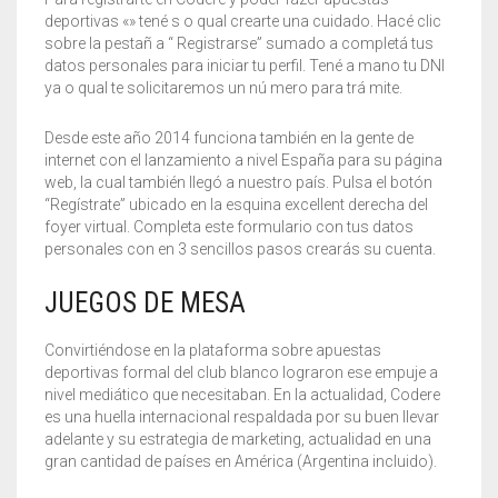
deportivas «» tené s o qual crearte una cuidado. Hacé clic
sobre la pestañ a “ Registrarse” sumado a completá tus
datos personales para iniciar tu perfil. Tené a mano tu DNI
ya o qual te solicitaremos un nú mero para trá mite.
Desde este año 2014 funciona también en la gente de
internet con el lanzamiento a nivel España para su página
web, la cual también llegó a nuestro país. Pulsa el botón
“Regístrate” ubicado en la esquina excellent derecha del
foyer virtual. Completa este formulario con tus datos
personales con en 3 sencillos pasos crearás su cuenta.
JUEGOS DE MESA
Convirtiéndose en la plataforma sobre apuestas
deportivas formal del club blanco lograron ese empuje a
nivel mediático que necesitaban. En la actualidad, Codere
es una huella internacional respaldada por su buen llevar
adelante y su estrategia de marketing, actualidad en una
gran cantidad de países en América (Argentina incluido).