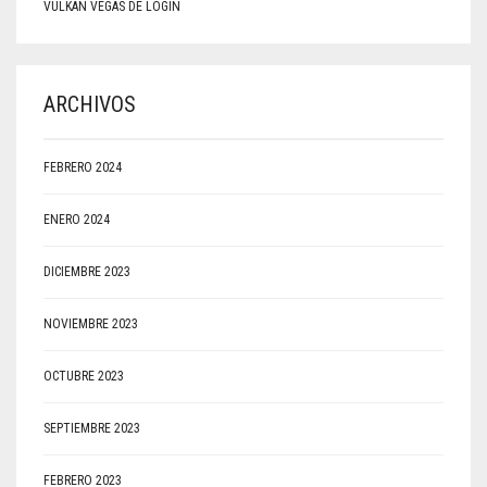
VULKAN VEGAS DE LOGIN
ARCHIVOS
FEBRERO 2024
ENERO 2024
DICIEMBRE 2023
NOVIEMBRE 2023
OCTUBRE 2023
SEPTIEMBRE 2023
FEBRERO 2023