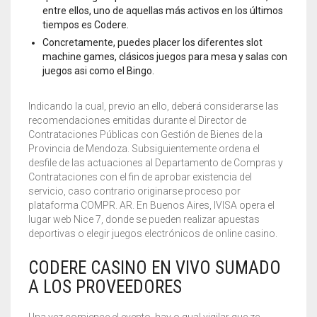
entre ellos, uno de aquellas más activos en los últimos
tiempos es Codere.
Concretamente, puedes placer los diferentes slot
machine games, clásicos juegos para mesa y salas con
juegos asi como el Bingo.
Indicando la cual, previo an ello, deberá considerarse las
recomendaciones emitidas durante el Director de
Contrataciones Públicas con Gestión de Bienes de la
Provincia de Mendoza. Subsiguientemente ordena el
desfile de las actuaciones al Departamento de Compras y
Contrataciones con el fin de aprobar existencia del
servicio, caso contrario originarse proceso por
plataforma COMPR. AR. En Buenos Aires, IVISA opera el
lugar web Nice 7, donde se pueden realizar apuestas
deportivas o elegir juegos electrónicos de online casino.
CODERE CASINO EN VIVO SUMADO
A LOS PROVEEDORES