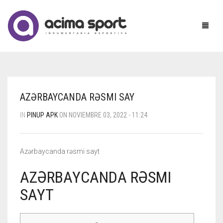
MUJER
AZƏRBAYCANDA RƏSMI SAY
HOMBRE
ACCESORIOS
IN
PINUP APK
ON NOVIEMBRE 03, 2022 - 11:24
NIÑOS
BABUCHAS
BABUCHAS
Azərbaycanda rəsmi sayt
UNIFORMES
BUZOS
BERMUDAS
BABUCHAS
AZƏRBAYCANDA RƏSMI
MAYORISTAS
CALZAS
BUZOS
BERMUDAS
SAYT
CONTACTO
CAMPERAS
CAMPERAS
BUZOS
CALZA CHUPIN
CONJUNTOS
MEDIAS
CAMISETAS
CALZA RECTA
CART
0