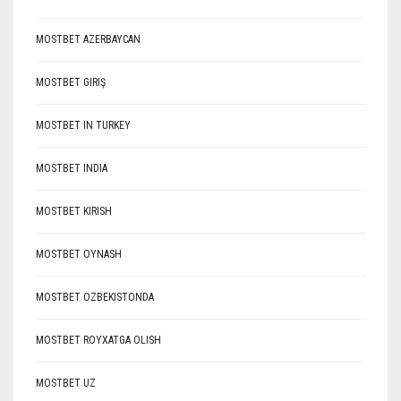
MOSTBET AZERBAYCAN
MOSTBET GIRIŞ
MOSTBET IN TURKEY
MOSTBET INDIA
MOSTBET KIRISH
MOSTBET OYNASH
MOSTBET OZBEKISTONDA
MOSTBET ROYXATGA OLISH
MOSTBET UZ