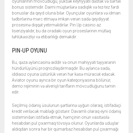
oyunlarının mövcudluğu, yüksək keyfiyyətli dəstək və sərfəli
bonus sistemidir. Daimi müştərilərə sadiqlik və tez-tez fərdi
bonuslar da qeyd oluna bilər. Oyunçular oyunlara və idman
tədbirlərinə mərc etməyə imkan verən sadə qeydiyyat
prosesinə diqqət yetirməlidirlər. Pin Up casino az
lisenziyalıdır, bu da oradakı oyun proseslərinin mütləq
təhlükəsizliyi və etibarlılığı deməkdir.
PIN-UP OYUNU
Bu, qəza əyləncəsinə aiddir və onun mahiyyəti təyyarənin
hündürlüyünü proqnozlaşdırmaqdır. Bu əyləncə sadə,
iddiasız oyuna üstünlük verən hər kəsə müraciət edəcək.
Aviator oyunu ayrıca bir oyun kateqoriyasına bölünür,
demo rejiminin və əlverişli tariflərin mövcudluğunu təmin
edir.
Seçilmiş ödəniş üsulunun şərtlərinə uyğun olaraq, istifadəçi
kredit veriləcək məbləği göstərir. Davamlı olaraq eyni ödəniş
sistemindən istifadə etmək, həmçinin onun vasitəsilə
hesabdan pul çıxarmaq tövsiyə olunur. Oyunlarda uduşlar
aldıqdan sonra hər bir qumarbaz hesabdan pul çıxarmağı