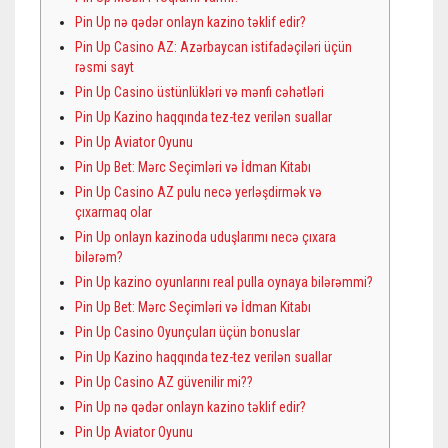
Pin Up nə qədər onlayn kazino təklif edir?
Pin Up Casino AZ: Azərbaycan istifadəçiləri üçün
rəsmi sayt
Pin Up Casino üstünlükləri və mənfi cəhətləri
Pin Up Kazino haqqında tez-tez verilən suallar
Pin Up Aviator Oyunu
Pin Up Bet: Mərc Seçimləri və İdman Kitabı
Pin Up Casino AZ pulu necə yerləşdirmək və
çıxarmaq olar
Pin Up onlayn kazinoda uduşlarımı necə çıxara
bilərəm?
Pin Up kazino oyunlarını real pulla oynaya bilərəmmi?
Pin Up Bet: Mərc Seçimləri və İdman Kitabı
Pin Up Casino Oyunçuları üçün bonuslar
Pin Up Kazino haqqında tez-tez verilən suallar
Pin Up Casino AZ güvenilir mi??
Pin Up nə qədər onlayn kazino təklif edir?
Pin Up Aviator Oyunu