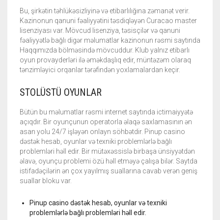
Bu, şirkətin təhlükəsizliyinə və etibarlılığına zəmanət verir.
Kazinonun qanuni fəaliyyətini təsdiqləyən Curacao master
lisenziyası var. Mövcud lisenziya, təsisçilər və qanuni
fəaliyyətlə bağlı digər məlumatlar kazinonun rəsmi saytında
Haqqımızda bölməsində mövcuddur. Klub yalnız etibarlı
oyun provayderləri ilə əməkdaşlıq edir, müntəzəm olaraq
tənzimləyici orqanlar tərəfindən yoxlamalardan keçir.
STOLÜSTÜ OYUNLAR
Bütün bu məlumatlar rəsmi internet saytında ictimaiyyətə
açıqdır. Bir oyunçunun operatorla əlaqə saxlamasının ən
asan yolu 24/7 işləyən onlayn söhbətdir. Pinup casino
dəstək hesab, oyunlar və texniki problemlərlə bağlı
problemləri həll edir. Bir mütəxəssislə birbaşa ünsiyyətdən
əlavə, oyunçu problemi özü həll etməyə çalışa bilər. Saytda
istifadəçilərin ən çox yayılmış suallarına cavab verən geniş
suallar bloku var.
Pinup casino dəstək hesab, oyunlar və texniki
problemlərlə bağlı problemləri həll edir.