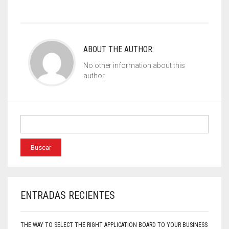
ABOUT THE AUTHOR:
No other information about this
author.
ENTRADAS RECIENTES
THE WAY TO SELECT THE RIGHT APPLICATION BOARD TO YOUR BUSINESS