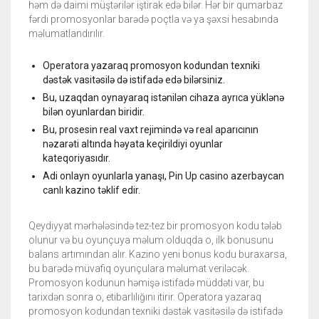
həm də daimi müştərilər iştirak edə bilər. Hər bir qumarbaz
fərdi promosyonlar barədə poçtla və ya şəxsi hesabında
məlumatlandırılır.
Operatora yazaraq promosyon kodundan texniki
dəstək vasitəsilə də istifadə edə bilərsiniz.
Bu, uzaqdan oynayaraq istənilən cihaza ayrıca yüklənə
bilən oyunlardan biridir.
Bu, prosesin real vaxt rejimində və real aparıcının
nəzarəti altında həyata keçirildiyi oyunlar
kateqoriyasıdır.
Adi onlayn oyunlarla yanaşı, Pin Up casino azerbaycan
canlı kazino təklif edir.
Qeydiyyat mərhələsində tez-tez bir promosyon kodu tələb
olunur və bu oyunçuya məlum olduqda o, ilk bonusunu
balans artımından alır. Kazino yeni bonus kodu buraxarsa,
bu barədə müvafiq oyunçulara məlumat veriləcək.
Promosyon kodunun həmişə istifadə müddəti var, bu
tarixdən sonra o, etibarlılığını itirir. Operatora yazaraq
promosyon kodundan texniki dəstək vasitəsilə də istifadə