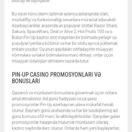
biləcəyi ilk təşviqatdır.
Bu oyun növü daim optimal əyləncə axtarışında olan,
müxtəlifliyi və funksionallığı sevənlərə müraciət edəcəkdir.
Azərbaycanlılar arasında ən populyar slotlar Razor Shark,
Sakura, SpaceWars, Deal or Alive 2, Hot Fruits 100 və s.
Bütün Pin-Up kazino slot maşınları bir bölmədə yerləşir və
populyar/yenilərə bölünür və hər bir slotu ayrıca yükləmək
imkanı yoxdur. Oyunun qaydaları istifadəçinin müəyyən
nömrələrə və təkər bölmələrinə mərc etməyi, onlar üçün
müəyyən ödənişləri almasını nəzərdə tutur.
PIN-UP CASINO PROMOSYONLARI VƏ
BONUSLARI
Qazanclı və müntəzəm bonuslara güvənmək üçün onlara
əməl etməlisiniz. Ad günü hədiyyəsi və ya şəxsi
promosyonlar Pin-Up azerbaycan əlavə mükafat hesab
olunur. Bayram günü ərəfəsində və hər bir təsdiqlənmiş ad
günü bonusu x50 mərc ilə aktivləşdirilə bilər. Qarşıdan gələn
promosyonlar haqqında məlumat müntəzəm olaraq
kazino saytında dərc olunur. Onlarda həm yeni başlayanlar,