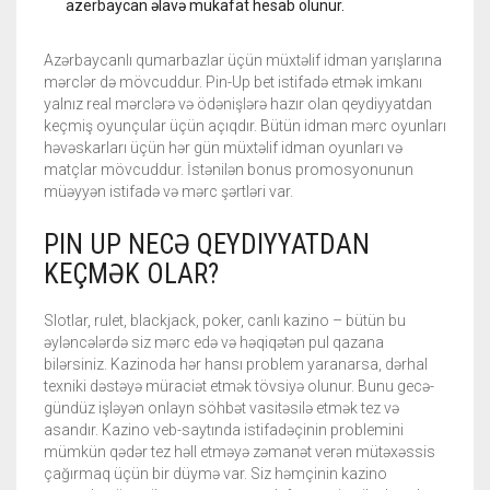
azerbaycan əlavə mükafat hesab olunur.
Azərbaycanlı qumarbazlar üçün müxtəlif idman yarışlarına
mərclər də mövcuddur. Pin-Up bet istifadə etmək imkanı
yalnız real mərclərə və ödənişlərə hazır olan qeydiyyatdan
keçmiş oyunçular üçün açıqdır. Bütün idman mərc oyunları
həvəskarları üçün hər gün müxtəlif idman oyunları və
matçlar mövcuddur. İstənilən bonus promosyonunun
müəyyən istifadə və mərc şərtləri var.
PIN UP NECƏ QEYDIYYATDAN
KEÇMƏK OLAR?
Slotlar, rulet, blackjack, poker, canlı kazino – bütün bu
əyləncələrdə siz mərc edə və həqiqətən pul qazana
bilərsiniz. Kazinoda hər hansı problem yaranarsa, dərhal
texniki dəstəyə müraciət etmək tövsiyə olunur. Bunu gecə-
gündüz işləyən onlayn söhbət vasitəsilə etmək tez və
asandır. Kazino veb-saytında istifadəçinin problemini
mümkün qədər tez həll etməyə zəmanət verən mütəxəssis
çağırmaq üçün bir düymə var. Siz həmçinin kazino