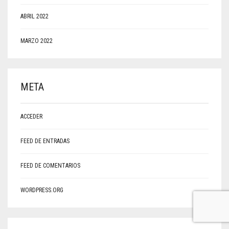
ABRIL 2022
MARZO 2022
META
ACCEDER
FEED DE ENTRADAS
FEED DE COMENTARIOS
WORDPRESS.ORG