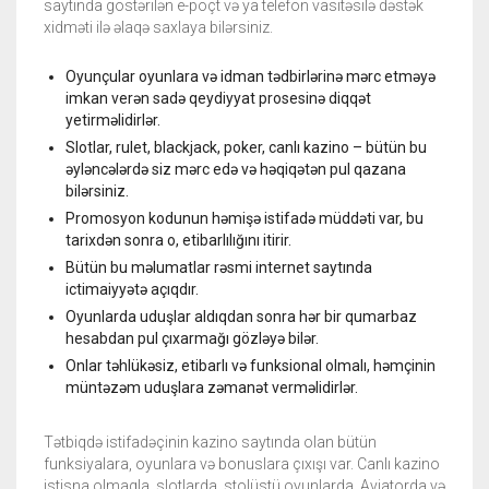
saytında göstərilən e-poçt və ya telefon vasitəsilə dəstək
xidməti ilə əlaqə saxlaya bilərsiniz.
Oyunçular oyunlara və idman tədbirlərinə mərc etməyə
imkan verən sadə qeydiyyat prosesinə diqqət
yetirməlidirlər.
Slotlar, rulet, blackjack, poker, canlı kazino – bütün bu
əyləncələrdə siz mərc edə və həqiqətən pul qazana
bilərsiniz.
Promosyon kodunun həmişə istifadə müddəti var, bu
tarixdən sonra o, etibarlılığını itirir.
Bütün bu məlumatlar rəsmi internet saytında
ictimaiyyətə açıqdır.
Oyunlarda uduşlar aldıqdan sonra hər bir qumarbaz
hesabdan pul çıxarmağı gözləyə bilər.
Onlar təhlükəsiz, etibarlı və funksional olmalı, həmçinin
müntəzəm uduşlara zəmanət verməlidirlər.
Tətbiqdə istifadəçinin kazino saytında olan bütün
funksiyalara, oyunlara və bonuslara çıxışı var. Canlı kazino
istisna olmaqla, slotlarda, stolüstü oyunlarda, Aviatorda və