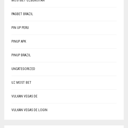
MOSTBET UZBEKISTAN
PAGBET BRAZIL
PIN UP PERU
PINUP APK
PINUP BRAZIL
UNCATEGORIZED
UZ MOST BET
VULKAN VEGAS DE
VULKAN VEGAS DE LOGIN