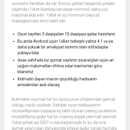
və kazino fanatları da var. Bonus şərtləri haqqında şirkətin
saytında (1xbet Azerbaycan elaqe nomresi) daha çox
məlumat əldə edin. 1xBet ən az minimum depozit
məbləğlərindən birini təklif edir.
Oyun saytları 3 dəqiqədən 10 dəqiqəyə qədər hazırlanır.
Bu anda Android üçün 1xBet tətbiqini yalnız 4.1 və ya
daha yüksək bir əməliyyat sistemi olan istifadəçilər
yükləyə bilər.
Əsas səhifədə siz qumar saytının ziyarətçiləri üçün ən
uyğun məlumatları ehtiva edən bannerləri görə
bilərsiniz.
Xidmətin dəyəri mərcin qoyulduğu hadisənin
əmsalından asılı olacaq.
Bukmeker seçmək hər bir oyunçunun öhdəsindən gəlməli
olduğu vacib vəzifədir. Xəttdəki oyun hadisələrinin
müxtəlifliyindən başlayaraq təklif olunan ödəniş üsullarının
müxtəlifliyinə qədər hər bir nüansa diqqət yetirmək lazımdır.
1xbet şirkəti işə 2007-ci ildə başlamışdır ki, bu da ona
qumar əyləncələri dünyasında kifayət qədər zəngin təcrübə