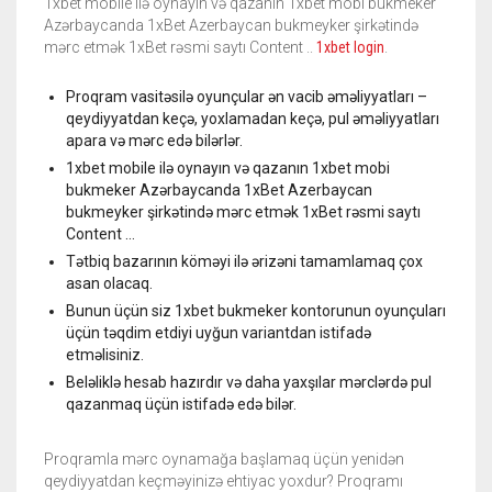
1xbet mobile ilə oynayın və qazanın 1xbet mobi bukmeker
Azərbaycanda 1xBet Azerbaycan bukmeyker şirkətində
mərc etmək 1xBet rəsmi saytı Content ..
1xbet login
.
Proqram vasitəsilə oyunçular ən vacib əməliyyatları –
qeydiyyatdan keçə, yoxlamadan keçə, pul əməliyyatları
apara və mərc edə bilərlər.
1xbet mobile ilə oynayın və qazanın 1xbet mobi
bukmeker Azərbaycanda 1xBet Azerbaycan
bukmeyker şirkətində mərc etmək 1xBet rəsmi saytı
Content …
Tətbiq bazarının köməyi ilə ərizəni tamamlamaq çox
asan olacaq.
Bunun üçün siz 1xbet bukmeker kontorunun oyunçuları
üçün təqdim etdiyi uyğun variantdan istifadə
etməlisiniz.
Beləliklə hesab hazırdır və daha yaxşılar mərclərdə pul
qazanmaq üçün istifadə edə bilər.
Proqramla mərc oynamağa başlamaq üçün yenidən
qeydiyyatdan keçməyinizə ehtiyac yoxdur? Proqramı