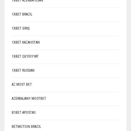
1XBET AZERBAYDJAN
1XBET BRAZIL
1XBET GIRIŞ
1XBET KAZAHSTAN
1XBET QEYDIYYAT
1XBET RUSSIAN
AZ MOST BET
AZERBAJANY MOSTBET
B1BET APOSTAS
BETMOTION BRAZIL