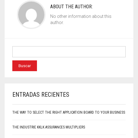
ABOUT THE AUTHOR:
No other information about this
author.
ENTRADAS RECIENTES
THE WAY TO SELECT THE RIGHT APPLICATION BOARD TO YOUR BUSINESS
THE INDUSTRIE KKLK ASSURANCES MULTIPLIERS