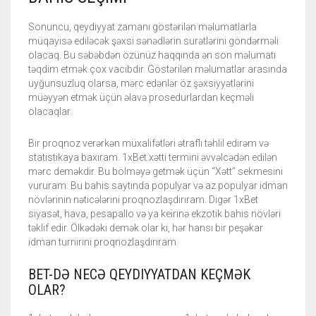
Sonuncu, qeydiyyat zamanı göstərilən məlumatlarla
müqayisə ediləcək şəxsi sənədlərin surətlərini göndərməli
olacaq. Bu səbəbdən özünüz haqqında ən son məlumatı
təqdim etmək çox vacibdir. Göstərilən məlumatlar arasında
uyğunsuzluq olarsa, mərc edənlər öz şəxsiyyətlərini
müəyyən etmək üçün əlavə prosedurlardan keçməli
olacaqlar.
Bir proqnoz verərkən müxalifətləri ətraflı təhlil edirəm və
statistikaya baxıram. 1xBet xətti termini əvvəlcədən edilən
mərc deməkdir. Bu bölməyə getmək üçün “Xətt” sekmesini
vururam. Bu bahis saytında populyar və az populyar idman
növlərinin nəticələrini proqnozlaşdırıram. Digər 1xBet
siyasət, hava, pesapallo və ya keirinə ekzotik bahis növləri
təklif edir. Ölkədəki demək olar ki, hər hansı bir peşəkar
idman turnirini proqnozlaşdırıram.
BET-DƏ NECƏ QEYDIYYATDAN KEÇMƏK
OLAR?