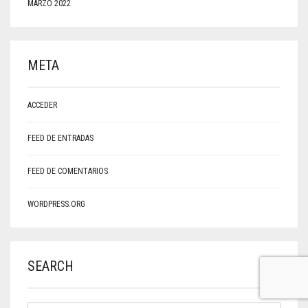
MARZO 2022
META
ACCEDER
FEED DE ENTRADAS
FEED DE COMENTARIOS
WORDPRESS.ORG
SEARCH