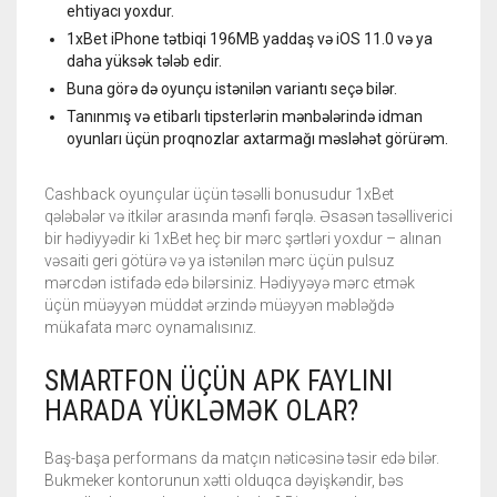
ehtiyacı yoxdur.
1xBet iPhone tətbiqi 196MB yaddaş və iOS 11.0 və ya
daha yüksək tələb edir.
Buna görə də oyunçu istənilən variantı seçə bilər.
Tanınmış və etibarlı tipsterlərin mənbələrində idman
oyunları üçün proqnozlar axtarmağı məsləhət görürəm.
Cashback oyunçular üçün təsəlli bonusudur 1xBet
qələbələr və itkilər arasında mənfi fərqlə. Əsasən təsəlliverici
bir hədiyyədir ki 1xBet heç bir mərc şərtləri yoxdur – alınan
vəsaiti geri götürə və ya istənilən mərc üçün pulsuz
mərcdən istifadə edə bilərsiniz. Hədiyyəyə mərc etmək
üçün müəyyən müddət ərzində müəyyən məbləğdə
mükafata mərc oynamalısınız.
SMARTFON ÜÇÜN APK FAYLINI
HARADA YÜKLƏMƏK OLAR?
Baş-başa performans da matçın nəticəsinə təsir edə bilər.
Bukmeker kontorunun xətti olduqca dəyişkəndir, bəs