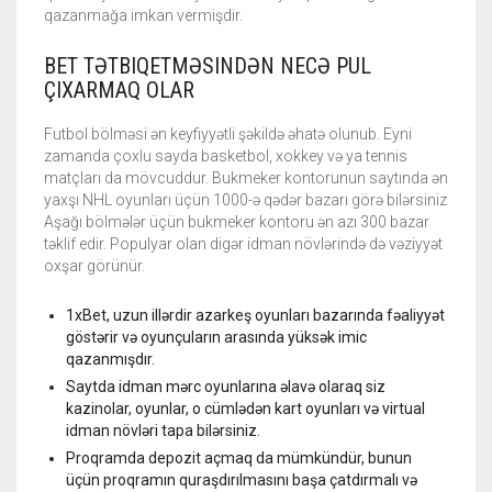
qazanmağa imkan vermişdir.
BET TƏTBIQETMƏSINDƏN NECƏ PUL
ÇIXARMAQ OLAR
Futbol bölməsi ən keyfiyyətli şəkildə əhatə olunub. Eyni
zamanda çoxlu sayda basketbol, ​​xokkey və ya tennis
matçları da mövcuddur. Bukmeker kontorunun saytında ən
yaxşı NHL oyunları üçün 1000-ə qədər bazarı görə bilərsiniz
Aşağı bölmələr üçün bukmeker kontoru ən azı 300 bazar
təklif edir. Populyar olan digər idman növlərində də vəziyyət
oxşar görünür.
1xBet, uzun illərdir azarkeş oyunları bazarında fəaliyyət
göstərir və oyunçuların arasında yüksək imic
qazanmışdır.
Saytda idman mərc oyunlarına əlavə olaraq siz
kazinolar, oyunlar, o cümlədən kart oyunları və virtual
idman növləri tapa bilərsiniz.
Proqramda depozit açmaq da mümkündür, bunun
üçün proqramın quraşdırılmasını başa çatdırmalı və