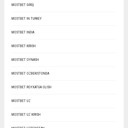
MOSTBET GIRIŞ
MOSTBET IN TURKEY
MOSTBET INDIA
MOSTBET KIRISH
MOSTBET OYNASH
MOSTBET OZBEKISTONDA
MOSTBET ROYXATGA OLISH
MOSTBET UZ
MOSTBET UZ KIRISH