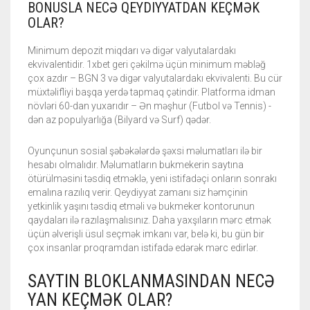
BONUSLA NECƏ QEYDIYYATDAN KEÇMƏK
OLAR?
Minimum depozit miqdarı və digər valyutalardakı
ekvivalentidir. 1xbet geri çəkilmə üçün minimum məbləğ
çox azdır – BGN 3 və digər valyutalardakı ekvivalenti. Bu cür
müxtəlifliyi başqa yerdə tapmaq çətindir. Platforma idman
növləri 60-dan yuxarıdır – Ən məşhur (Futbol və Tennis) -
dən az populyarlığa (Bilyard və Surf) qədər.
Oyunçunun sosial şəbəkələrdə şəxsi məlumatları ilə bir
hesabı olmalıdır. Məlumatların bukmekerin saytına
ötürülməsini təsdiq etməklə, yeni istifadəçi onların sonrakı
emalına razılıq verir. Qeydiyyat zamanı siz həmçinin
yetkinlik yaşını təsdiq etməli və bukmeker kontorunun
qaydaları ilə razılaşmalısınız. Daha yaxşıların mərc etmək
üçün əlverişli üsul seçmək imkanı var, belə ki, bu gün bir
çox insanlar proqramdan istifadə edərək mərc edirlər.
SAYTIN BLOKLANMASINDAN NECƏ
YAN KEÇMƏK OLAR?