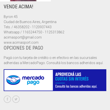
VENDE ACIMA!
MUSCULOSAS
MUSCULOSAS
CAMPERAS
Byron 45
PANTALONES
PANTALONES
CHALECOS
Ciudad de Buenos Aires, Argentina
Tels. / 46358202 - 1120937443
REMERAS
REMERAS
MUSCULOSAS
Whatsapp / 1165244750 - 1125313862
acimasport@gmail.com
www.acimasport.com
SHORTS
SHORTS
PANTALONES
MANGA CORTA
OPCIONES DE PAGO
TOP
REMERAS
MANGA LARGA
SHORT CICLISTA
Pagá con tu tarjeta de crédito o en efectivo en las sucursales
adheridas a MercadoPago. Consultá los bancos adheridos aquí.
SHORTS
SIN MANGAS
SHORT DEPORTIVO
SHORT POLLERA
SHORT VOLEY