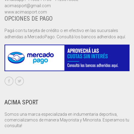
acimasport@gmail.com
www.acimasport.com
MUSCULOSAS
MUSCULOSAS
CAMPERAS
OPCIONES DE PAGO
PANTALONES
PANTALONES
CHALECOS
Pagá con tu tarjeta de crédito o en efectivo en las sucursales
adheridas a MercadoPago. Consultá los bancos adheridos aquí.
REMERAS
REMERAS
MUSCULOSAS
SHORTS
SHORTS
PANTALONES
MANGA CORTA
TOP
REMERAS
MANGA LARGA
SHORT CICLISTA
SHORTS
SIN MANGAS
SHORT DEPORTIVO
SHORT POLLERA
ACIMA SPORT
SHORT VOLEY
Somos una marca especializada en indumentaria deportiva,
comercializamos de manera Mayorista y Minorista. Esperamos tu
consulta!