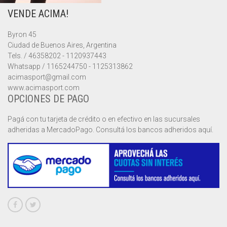
VENDE ACIMA!
MUSCULOSAS
MUSCULOSAS
CAMPERAS
Byron 45
PANTALONES
PANTALONES
CHALECOS
Ciudad de Buenos Aires, Argentina
Tels. / 46358202 - 1120937443
REMERAS
REMERAS
MUSCULOSAS
Whatsapp / 1165244750 - 1125313862
acimasport@gmail.com
www.acimasport.com
SHORTS
SHORTS
PANTALONES
MANGA CORTA
OPCIONES DE PAGO
TOP
REMERAS
MANGA LARGA
SHORT CICLISTA
Pagá con tu tarjeta de crédito o en efectivo en las sucursales
adheridas a MercadoPago. Consultá los bancos adheridos aquí.
SHORTS
SIN MANGAS
SHORT DEPORTIVO
SHORT POLLERA
SHORT VOLEY