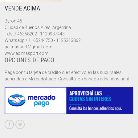
VENDE ACIMA!
MUSCULOSAS
MUSCULOSAS
CAMPERAS
Byron 45
PANTALONES
PANTALONES
CHALECOS
Ciudad de Buenos Aires, Argentina
Tels. / 46358202 - 1120937443
REMERAS
REMERAS
MUSCULOSAS
Whatsapp / 1165244750 - 1125313862
acimasport@gmail.com
www.acimasport.com
SHORTS
SHORTS
PANTALONES
MANGA CORTA
OPCIONES DE PAGO
TOP
REMERAS
MANGA LARGA
SHORT CICLISTA
Pagá con tu tarjeta de crédito o en efectivo en las sucursales
adheridas a MercadoPago. Consultá los bancos adheridos aquí.
SHORTS
SIN MANGAS
SHORT DEPORTIVO
SHORT POLLERA
SHORT VOLEY