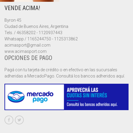
VENDE ACIMA!
MUSCULOSAS
MUSCULOSAS
CAMPERAS
Byron 45
PANTALONES
PANTALONES
CHALECOS
Ciudad de Buenos Aires, Argentina
Tels. / 46358202 - 1120937443
REMERAS
REMERAS
MUSCULOSAS
Whatsapp / 1165244750 - 1125313862
acimasport@gmail.com
www.acimasport.com
SHORTS
SHORTS
PANTALONES
MANGA CORTA
OPCIONES DE PAGO
TOP
REMERAS
MANGA LARGA
SHORT CICLISTA
Pagá con tu tarjeta de crédito o en efectivo en las sucursales
adheridas a MercadoPago. Consultá los bancos adheridos aquí.
SHORTS
SIN MANGAS
SHORT DEPORTIVO
SHORT POLLERA
SHORT VOLEY