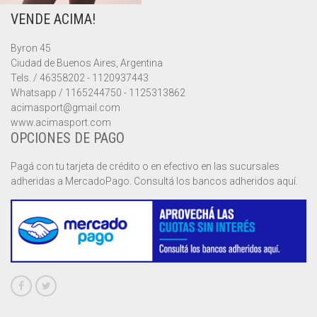
VENDE ACIMA!
MUSCULOSAS
MUSCULOSAS
CAMPERAS
Byron 45
PANTALONES
PANTALONES
CHALECOS
Ciudad de Buenos Aires, Argentina
Tels. / 46358202 - 1120937443
REMERAS
REMERAS
MUSCULOSAS
Whatsapp / 1165244750 - 1125313862
acimasport@gmail.com
www.acimasport.com
SHORTS
SHORTS
PANTALONES
MANGA CORTA
OPCIONES DE PAGO
TOP
REMERAS
MANGA LARGA
SHORT CICLISTA
Pagá con tu tarjeta de crédito o en efectivo en las sucursales
adheridas a MercadoPago. Consultá los bancos adheridos aquí.
SHORTS
SIN MANGAS
SHORT DEPORTIVO
SHORT POLLERA
SHORT VOLEY