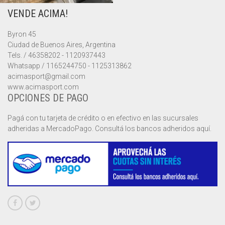
VENDE ACIMA!
MUSCULOSAS
MUSCULOSAS
CAMPERAS
Byron 45
PANTALONES
PANTALONES
CHALECOS
Ciudad de Buenos Aires, Argentina
Tels. / 46358202 - 1120937443
REMERAS
REMERAS
MUSCULOSAS
Whatsapp / 1165244750 - 1125313862
acimasport@gmail.com
www.acimasport.com
SHORTS
SHORTS
PANTALONES
MANGA CORTA
OPCIONES DE PAGO
TOP
REMERAS
MANGA LARGA
SHORT CICLISTA
Pagá con tu tarjeta de crédito o en efectivo en las sucursales
adheridas a MercadoPago. Consultá los bancos adheridos aquí.
SHORTS
SIN MANGAS
SHORT DEPORTIVO
SHORT POLLERA
SHORT VOLEY