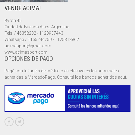
VENDE ACIMA!
MUSCULOSAS
MUSCULOSAS
CAMPERAS
Byron 45
PANTALONES
PANTALONES
CHALECOS
Ciudad de Buenos Aires, Argentina
Tels. / 46358202 - 1120937443
REMERAS
REMERAS
MUSCULOSAS
Whatsapp / 1165244750 - 1125313862
acimasport@gmail.com
www.acimasport.com
SHORTS
SHORTS
PANTALONES
MANGA CORTA
OPCIONES DE PAGO
TOP
REMERAS
MANGA LARGA
SHORT CICLISTA
Pagá con tu tarjeta de crédito o en efectivo en las sucursales
adheridas a MercadoPago. Consultá los bancos adheridos aquí.
SHORTS
SIN MANGAS
SHORT DEPORTIVO
SHORT POLLERA
SHORT VOLEY