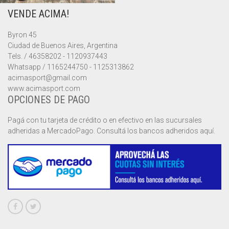
VENDE ACIMA!
MUSCULOSAS
MUSCULOSAS
CAMPERAS
Byron 45
PANTALONES
PANTALONES
CHALECOS
Ciudad de Buenos Aires, Argentina
Tels. / 46358202 - 1120937443
REMERAS
REMERAS
MUSCULOSAS
Whatsapp / 1165244750 - 1125313862
acimasport@gmail.com
www.acimasport.com
SHORTS
SHORTS
PANTALONES
MANGA CORTA
OPCIONES DE PAGO
TOP
REMERAS
MANGA LARGA
SHORT CICLISTA
Pagá con tu tarjeta de crédito o en efectivo en las sucursales
adheridas a MercadoPago. Consultá los bancos adheridos aquí.
SHORTS
SIN MANGAS
SHORT DEPORTIVO
SHORT POLLERA
SHORT VOLEY