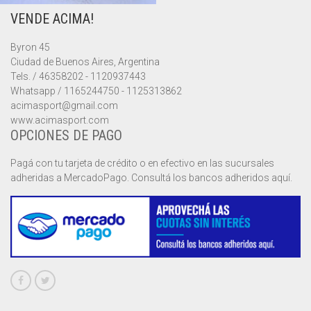
VENDE ACIMA!
MUSCULOSAS
MUSCULOSAS
CAMPERAS
Byron 45
PANTALONES
PANTALONES
CHALECOS
Ciudad de Buenos Aires, Argentina
Tels. / 46358202 - 1120937443
REMERAS
REMERAS
MUSCULOSAS
Whatsapp / 1165244750 - 1125313862
acimasport@gmail.com
www.acimasport.com
SHORTS
SHORTS
PANTALONES
MANGA CORTA
OPCIONES DE PAGO
TOP
REMERAS
MANGA LARGA
SHORT CICLISTA
Pagá con tu tarjeta de crédito o en efectivo en las sucursales
adheridas a MercadoPago. Consultá los bancos adheridos aquí.
SHORTS
SIN MANGAS
SHORT DEPORTIVO
SHORT POLLERA
SHORT VOLEY