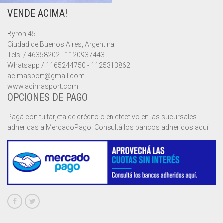
VENDE ACIMA!
MUSCULOSAS
MUSCULOSAS
CAMPERAS
Byron 45
PANTALONES
PANTALONES
CHALECOS
Ciudad de Buenos Aires, Argentina
Tels. / 46358202 - 1120937443
REMERAS
REMERAS
MUSCULOSAS
Whatsapp / 1165244750 - 1125313862
acimasport@gmail.com
www.acimasport.com
SHORTS
SHORTS
PANTALONES
MANGA CORTA
OPCIONES DE PAGO
TOP
REMERAS
MANGA LARGA
SHORT CICLISTA
Pagá con tu tarjeta de crédito o en efectivo en las sucursales
adheridas a MercadoPago. Consultá los bancos adheridos aquí.
SHORTS
SIN MANGAS
SHORT DEPORTIVO
SHORT POLLERA
SHORT VOLEY