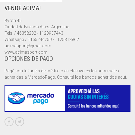
VENDE ACIMA!
MUSCULOSAS
MUSCULOSAS
CAMPERAS
Byron 45
PANTALONES
PANTALONES
CHALECOS
Ciudad de Buenos Aires, Argentina
Tels. / 46358202 - 1120937443
REMERAS
REMERAS
MUSCULOSAS
Whatsapp / 1165244750 - 1125313862
acimasport@gmail.com
www.acimasport.com
SHORTS
SHORTS
PANTALONES
MANGA CORTA
OPCIONES DE PAGO
TOP
REMERAS
MANGA LARGA
SHORT CICLISTA
Pagá con tu tarjeta de crédito o en efectivo en las sucursales
adheridas a MercadoPago. Consultá los bancos adheridos aquí.
SHORTS
SIN MANGAS
SHORT DEPORTIVO
SHORT POLLERA
SHORT VOLEY