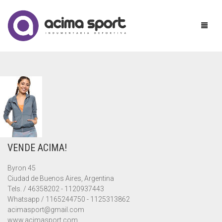
MUJER
HOMBRE
ACCESORIOS
NIÑOS
BABUCHAS
BABUCHAS
VENDE ACIMA!
UNIFORMES
BUZOS
BERMUDAS
BABUCHAS
Byron 45
MAYORISTAS
CALZAS
BUZOS
BERMUDAS
Ciudad de Buenos Aires, Argentina
Tels. / 46358202 - 1120937443
CONTACTO
CAMPERAS
CAMPERAS
BUZOS
CALZA CHUPIN
Whatsapp / 1165244750 - 1125313862
acimasport@gmail.com
CONJUNTOS
MEDIAS
CAMISETAS
CALZA RECTA
www.acimasport.com
CART
0