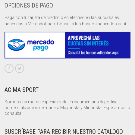
OPCIONES DE PAGO
MUSCULOSAS
MUSCULOSAS
CAMPERAS
Pagá con tu tarjeta de crédito o en efectivo en las sucursales
adheridas a MercadoPago. Consultá los bancos adheridos aquí.
PANTALONES
PANTALONES
CHALECOS
REMERAS
REMERAS
MUSCULOSAS
SHORTS
SHORTS
PANTALONES
MANGA CORTA
TOP
REMERAS
MANGA LARGA
SHORT CICLISTA
SHORTS
SIN MANGAS
SHORT DEPORTIVO
ACIMA SPORT
SHORT POLLERA
Somos una marca especializada en indumentaria deportiva,
SHORT VOLEY
comercializamos de manera Mayorista y Minorista. Esperamos tu
consulta!
SUSCRÍBASE PARA RECIBIR NUESTRO CATALOGO