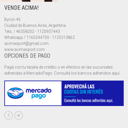
VENDE ACIMA!
MUSCULOSAS
MUSCULOSAS
CAMPERAS
Byron 45
PANTALONES
PANTALONES
CHALECOS
Ciudad de Buenos Aires, Argentina
Tels. / 46358202 - 1120937443
REMERAS
REMERAS
MUSCULOSAS
Whatsapp / 1165244750 - 1125313862
acimasport@gmail.com
www.acimasport.com
SHORTS
SHORTS
PANTALONES
MANGA CORTA
OPCIONES DE PAGO
TOP
REMERAS
MANGA LARGA
SHORT CICLISTA
Pagá con tu tarjeta de crédito o en efectivo en las sucursales
adheridas a MercadoPago. Consultá los bancos adheridos aquí.
SHORTS
SIN MANGAS
SHORT DEPORTIVO
SHORT POLLERA
SHORT VOLEY