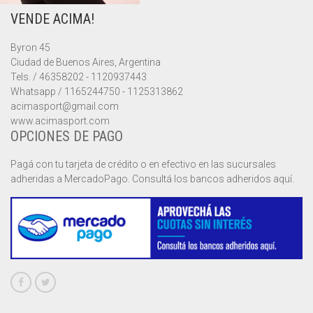
VENDE ACIMA!
MUSCULOSAS
MUSCULOSAS
CAMPERAS
Byron 45
PANTALONES
PANTALONES
CHALECOS
Ciudad de Buenos Aires, Argentina
Tels. / 46358202 - 1120937443
REMERAS
REMERAS
MUSCULOSAS
Whatsapp / 1165244750 - 1125313862
acimasport@gmail.com
www.acimasport.com
SHORTS
SHORTS
PANTALONES
MANGA CORTA
OPCIONES DE PAGO
TOP
REMERAS
MANGA LARGA
SHORT CICLISTA
Pagá con tu tarjeta de crédito o en efectivo en las sucursales
adheridas a MercadoPago. Consultá los bancos adheridos aquí.
SHORTS
SIN MANGAS
SHORT DEPORTIVO
SHORT POLLERA
SHORT VOLEY