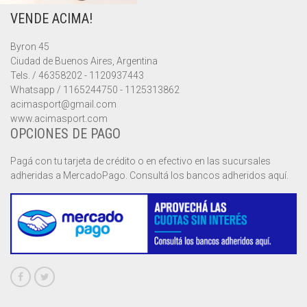
VENDE ACIMA!
MUSCULOSAS
MUSCULOSAS
CAMPERAS
Byron 45
PANTALONES
PANTALONES
CHALECOS
Ciudad de Buenos Aires, Argentina
Tels. / 46358202 - 1120937443
REMERAS
REMERAS
MUSCULOSAS
Whatsapp / 1165244750 - 1125313862
acimasport@gmail.com
www.acimasport.com
SHORTS
SHORTS
PANTALONES
MANGA CORTA
OPCIONES DE PAGO
TOP
REMERAS
MANGA LARGA
SHORT CICLISTA
Pagá con tu tarjeta de crédito o en efectivo en las sucursales
adheridas a MercadoPago. Consultá los bancos adheridos aquí.
SHORTS
SIN MANGAS
SHORT DEPORTIVO
SHORT POLLERA
SHORT VOLEY