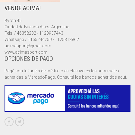
VENDE ACIMA!
MUSCULOSAS
MUSCULOSAS
CAMPERAS
Byron 45
PANTALONES
PANTALONES
CHALECOS
Ciudad de Buenos Aires, Argentina
Tels. / 46358202 - 1120937443
REMERAS
REMERAS
MUSCULOSAS
Whatsapp / 1165244750 - 1125313862
acimasport@gmail.com
www.acimasport.com
SHORTS
SHORTS
PANTALONES
MANGA CORTA
OPCIONES DE PAGO
TOP
REMERAS
MANGA LARGA
SHORT CICLISTA
Pagá con tu tarjeta de crédito o en efectivo en las sucursales
adheridas a MercadoPago. Consultá los bancos adheridos aquí.
SHORTS
SIN MANGAS
SHORT DEPORTIVO
SHORT POLLERA
SHORT VOLEY