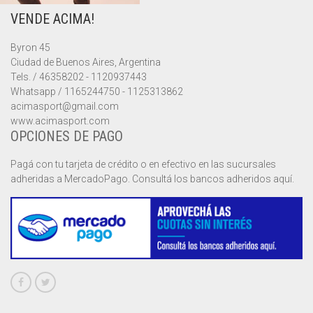
VENDE ACIMA!
MUSCULOSAS
MUSCULOSAS
CAMPERAS
Byron 45
PANTALONES
PANTALONES
CHALECOS
Ciudad de Buenos Aires, Argentina
Tels. / 46358202 - 1120937443
REMERAS
REMERAS
MUSCULOSAS
Whatsapp / 1165244750 - 1125313862
acimasport@gmail.com
www.acimasport.com
SHORTS
SHORTS
PANTALONES
MANGA CORTA
OPCIONES DE PAGO
TOP
REMERAS
MANGA LARGA
SHORT CICLISTA
Pagá con tu tarjeta de crédito o en efectivo en las sucursales
adheridas a MercadoPago. Consultá los bancos adheridos aquí.
SHORTS
SIN MANGAS
SHORT DEPORTIVO
SHORT POLLERA
SHORT VOLEY