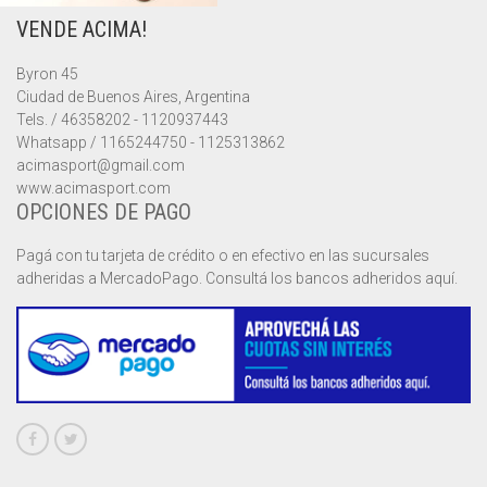
VENDE ACIMA!
MUSCULOSAS
MUSCULOSAS
CAMPERAS
Byron 45
PANTALONES
PANTALONES
CHALECOS
Ciudad de Buenos Aires, Argentina
Tels. / 46358202 - 1120937443
REMERAS
REMERAS
MUSCULOSAS
Whatsapp / 1165244750 - 1125313862
acimasport@gmail.com
www.acimasport.com
SHORTS
SHORTS
PANTALONES
MANGA CORTA
OPCIONES DE PAGO
TOP
REMERAS
MANGA LARGA
SHORT CICLISTA
Pagá con tu tarjeta de crédito o en efectivo en las sucursales
adheridas a MercadoPago. Consultá los bancos adheridos aquí.
SHORTS
SIN MANGAS
SHORT DEPORTIVO
SHORT POLLERA
SHORT VOLEY