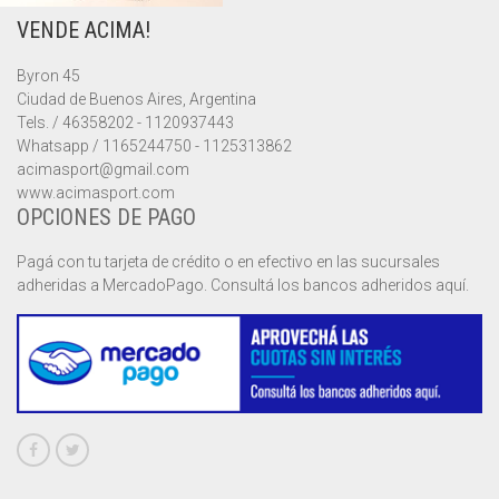
VENDE ACIMA!
MUSCULOSAS
MUSCULOSAS
CAMPERAS
Byron 45
PANTALONES
PANTALONES
CHALECOS
Ciudad de Buenos Aires, Argentina
Tels. / 46358202 - 1120937443
REMERAS
REMERAS
MUSCULOSAS
Whatsapp / 1165244750 - 1125313862
acimasport@gmail.com
www.acimasport.com
SHORTS
SHORTS
PANTALONES
MANGA CORTA
OPCIONES DE PAGO
TOP
REMERAS
MANGA LARGA
SHORT CICLISTA
Pagá con tu tarjeta de crédito o en efectivo en las sucursales
adheridas a MercadoPago. Consultá los bancos adheridos aquí.
SHORTS
SIN MANGAS
SHORT DEPORTIVO
SHORT POLLERA
SHORT VOLEY