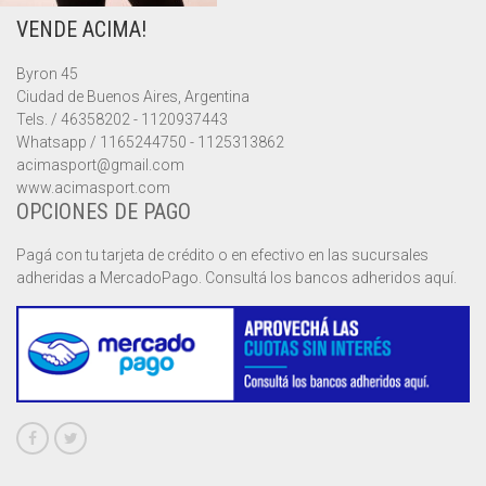
VENDE ACIMA!
MUSCULOSAS
MUSCULOSAS
CAMPERAS
Byron 45
PANTALONES
PANTALONES
CHALECOS
Ciudad de Buenos Aires, Argentina
Tels. / 46358202 - 1120937443
REMERAS
REMERAS
MUSCULOSAS
Whatsapp / 1165244750 - 1125313862
acimasport@gmail.com
www.acimasport.com
SHORTS
SHORTS
PANTALONES
MANGA CORTA
OPCIONES DE PAGO
TOP
REMERAS
MANGA LARGA
SHORT CICLISTA
Pagá con tu tarjeta de crédito o en efectivo en las sucursales
adheridas a MercadoPago. Consultá los bancos adheridos aquí.
SHORTS
SIN MANGAS
SHORT DEPORTIVO
SHORT POLLERA
SHORT VOLEY