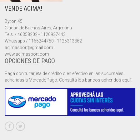
VENDE ACIMA!
MUSCULOSAS
MUSCULOSAS
CAMPERAS
Byron 45
PANTALONES
PANTALONES
CHALECOS
Ciudad de Buenos Aires, Argentina
Tels. / 46358202 - 1120937443
REMERAS
REMERAS
MUSCULOSAS
Whatsapp / 1165244750 - 1125313862
acimasport@gmail.com
www.acimasport.com
SHORTS
SHORTS
PANTALONES
MANGA CORTA
OPCIONES DE PAGO
TOP
REMERAS
MANGA LARGA
SHORT CICLISTA
Pagá con tu tarjeta de crédito o en efectivo en las sucursales
adheridas a MercadoPago. Consultá los bancos adheridos aquí.
SHORTS
SIN MANGAS
SHORT DEPORTIVO
SHORT POLLERA
SHORT VOLEY