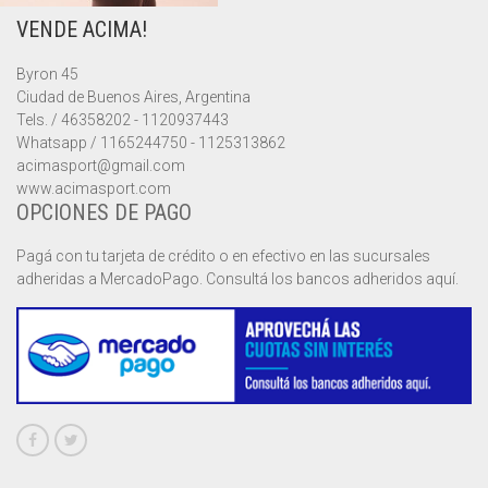
VENDE ACIMA!
MUSCULOSAS
MUSCULOSAS
CAMPERAS
Byron 45
PANTALONES
PANTALONES
CHALECOS
Ciudad de Buenos Aires, Argentina
Tels. / 46358202 - 1120937443
REMERAS
REMERAS
MUSCULOSAS
Whatsapp / 1165244750 - 1125313862
acimasport@gmail.com
www.acimasport.com
SHORTS
SHORTS
PANTALONES
MANGA CORTA
OPCIONES DE PAGO
TOP
REMERAS
MANGA LARGA
SHORT CICLISTA
Pagá con tu tarjeta de crédito o en efectivo en las sucursales
adheridas a MercadoPago. Consultá los bancos adheridos aquí.
SHORTS
SIN MANGAS
SHORT DEPORTIVO
SHORT POLLERA
SHORT VOLEY