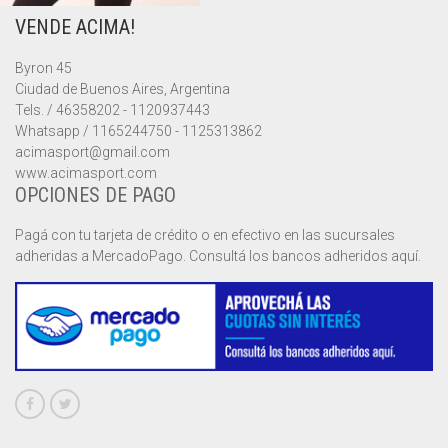
VENDE ACIMA!
MUSCULOSAS
MUSCULOSAS
CAMPERAS
Byron 45
PANTALONES
PANTALONES
CHALECOS
Ciudad de Buenos Aires, Argentina
Tels. / 46358202 - 1120937443
REMERAS
REMERAS
MUSCULOSAS
Whatsapp / 1165244750 - 1125313862
acimasport@gmail.com
www.acimasport.com
SHORTS
SHORTS
PANTALONES
MANGA CORTA
OPCIONES DE PAGO
TOP
REMERAS
MANGA LARGA
SHORT CICLISTA
Pagá con tu tarjeta de crédito o en efectivo en las sucursales
adheridas a MercadoPago. Consultá los bancos adheridos aquí.
SHORTS
SIN MANGAS
SHORT DEPORTIVO
SHORT POLLERA
SHORT VOLEY