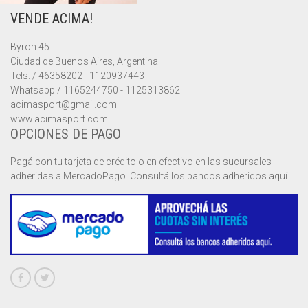
VENDE ACIMA!
MUSCULOSAS
MUSCULOSAS
CAMPERAS
Byron 45
PANTALONES
PANTALONES
CHALECOS
Ciudad de Buenos Aires, Argentina
Tels. / 46358202 - 1120937443
REMERAS
REMERAS
MUSCULOSAS
Whatsapp / 1165244750 - 1125313862
acimasport@gmail.com
www.acimasport.com
SHORTS
SHORTS
PANTALONES
MANGA CORTA
OPCIONES DE PAGO
TOP
REMERAS
MANGA LARGA
SHORT CICLISTA
Pagá con tu tarjeta de crédito o en efectivo en las sucursales
adheridas a MercadoPago. Consultá los bancos adheridos aquí.
SHORTS
SIN MANGAS
SHORT DEPORTIVO
SHORT POLLERA
SHORT VOLEY