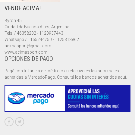
VENDE ACIMA!
MUSCULOSAS
MUSCULOSAS
CAMPERAS
Byron 45
PANTALONES
PANTALONES
CHALECOS
Ciudad de Buenos Aires, Argentina
Tels. / 46358202 - 1120937443
REMERAS
REMERAS
MUSCULOSAS
Whatsapp / 1165244750 - 1125313862
acimasport@gmail.com
www.acimasport.com
SHORTS
SHORTS
PANTALONES
MANGA CORTA
OPCIONES DE PAGO
TOP
REMERAS
MANGA LARGA
SHORT CICLISTA
Pagá con tu tarjeta de crédito o en efectivo en las sucursales
adheridas a MercadoPago. Consultá los bancos adheridos aquí.
SHORTS
SIN MANGAS
SHORT DEPORTIVO
SHORT POLLERA
SHORT VOLEY