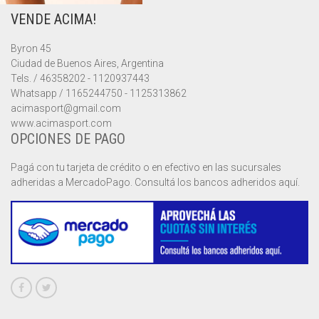
VENDE ACIMA!
MUSCULOSAS
MUSCULOSAS
CAMPERAS
Byron 45
PANTALONES
PANTALONES
CHALECOS
Ciudad de Buenos Aires, Argentina
Tels. / 46358202 - 1120937443
REMERAS
REMERAS
MUSCULOSAS
Whatsapp / 1165244750 - 1125313862
acimasport@gmail.com
www.acimasport.com
SHORTS
SHORTS
PANTALONES
MANGA CORTA
OPCIONES DE PAGO
TOP
REMERAS
MANGA LARGA
SHORT CICLISTA
Pagá con tu tarjeta de crédito o en efectivo en las sucursales
adheridas a MercadoPago. Consultá los bancos adheridos aquí.
SHORTS
SIN MANGAS
SHORT DEPORTIVO
SHORT POLLERA
SHORT VOLEY