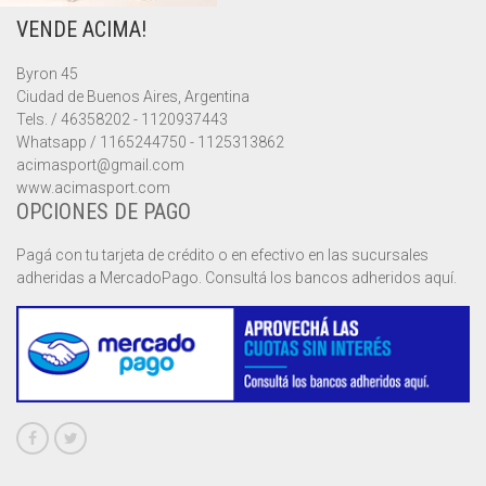
VENDE ACIMA!
MUSCULOSAS
MUSCULOSAS
CAMPERAS
Byron 45
PANTALONES
PANTALONES
CHALECOS
Ciudad de Buenos Aires, Argentina
Tels. / 46358202 - 1120937443
REMERAS
REMERAS
MUSCULOSAS
Whatsapp / 1165244750 - 1125313862
acimasport@gmail.com
www.acimasport.com
SHORTS
SHORTS
PANTALONES
MANGA CORTA
OPCIONES DE PAGO
TOP
REMERAS
MANGA LARGA
SHORT CICLISTA
Pagá con tu tarjeta de crédito o en efectivo en las sucursales
adheridas a MercadoPago. Consultá los bancos adheridos aquí.
SHORTS
SIN MANGAS
SHORT DEPORTIVO
SHORT POLLERA
SHORT VOLEY