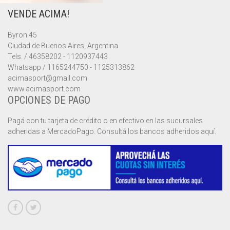
VENDE ACIMA!
MUSCULOSAS
MUSCULOSAS
CAMPERAS
Byron 45
PANTALONES
PANTALONES
CHALECOS
Ciudad de Buenos Aires, Argentina
Tels. / 46358202 - 1120937443
REMERAS
REMERAS
MUSCULOSAS
Whatsapp / 1165244750 - 1125313862
acimasport@gmail.com
www.acimasport.com
SHORTS
SHORTS
PANTALONES
MANGA CORTA
OPCIONES DE PAGO
TOP
REMERAS
MANGA LARGA
SHORT CICLISTA
Pagá con tu tarjeta de crédito o en efectivo en las sucursales
adheridas a MercadoPago. Consultá los bancos adheridos aquí.
SHORTS
SIN MANGAS
SHORT DEPORTIVO
SHORT POLLERA
SHORT VOLEY