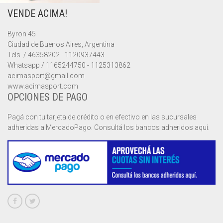
VENDE ACIMA!
MUSCULOSAS
MUSCULOSAS
CAMPERAS
Byron 45
PANTALONES
PANTALONES
CHALECOS
Ciudad de Buenos Aires, Argentina
Tels. / 46358202 - 1120937443
REMERAS
REMERAS
MUSCULOSAS
Whatsapp / 1165244750 - 1125313862
acimasport@gmail.com
www.acimasport.com
SHORTS
SHORTS
PANTALONES
MANGA CORTA
OPCIONES DE PAGO
TOP
REMERAS
MANGA LARGA
SHORT CICLISTA
Pagá con tu tarjeta de crédito o en efectivo en las sucursales
adheridas a MercadoPago. Consultá los bancos adheridos aquí.
SHORTS
SIN MANGAS
SHORT DEPORTIVO
SHORT POLLERA
SHORT VOLEY